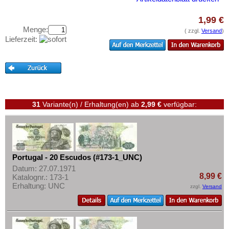
Saarland
Testbanknoten
San Marino
1,99 €
Banknotenbriefe
Menge:
Schottland
( zzgl.
Versand
)
Kataloge
Lieferzeit:
Schweden
Aufbewahrung
Schweiz
Gutscheine
Serbien
Ihre Bewertungen
Slowakei
31
Variante(n) / Erhaltung(en)
ab
2,99 €
verfügbar:
Kontakt
Slowenien
Spanien
Informationen
Spitzbergen
Preislisten
Tatarstan
Portugal - 20 Escudos (#173-1_UNC)
Ankauf
Datum: 27.07.1971
Transnistrien
8,99 €
Katalognr.: 173-1
Erhaltungsgrade
Tschechische Republik
Erhaltung: UNC
zzgl.
Versand
Gratisbanknoten
Tschechoslowakei
FAQ
Türkei