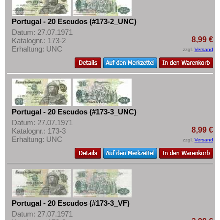
Ukraine
Mehr über...
Ungarn
Zahlungsbedingungen
Portugal - 20 Escudos (#173-2_UNC)
Vatikan
Datum: 27.07.1971
Privatsphäre und Datenschutz
8,99 €
Katalognr.: 173-2
Weissrussland
Erhaltung: UNC
Widerrufsbelehrung
zzgl.
Versand
Zypern
Liefer- und Versandkosten
AGB
Impressum
Portugal - 20 Escudos (#173-3_UNC)
Datum: 27.07.1971
8,99 €
Katalognr.: 173-3
Erhaltung: UNC
zzgl.
Versand
Portugal - 20 Escudos (#173-3_VF)
Datum: 27.07.1971