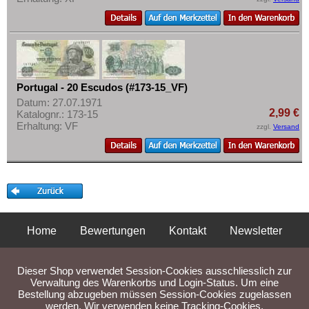
Portugal - 20 Escudos (#173-15_VF)
Datum: 27.07.1971
2,99 €
Katalognr.: 173-15
Erhaltung: VF
zzgl.
Versand
Home
Bewertungen
Kontakt
Newsletter
Privatsphäre und Datenschutz
Impressum
AGB
Dieser Shop verwendet Session-Cookies ausschliesslich zur
Liefer- und Versandkosten
Verwaltung des Warenkorbs und Login-Status. Um eine
Bestellung abzugeben müssen Session-Cookies zugelassen
werden. Wir verwenden keine Tracking-Cookies.