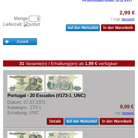
Saarland
Testbanknoten
San Marino
2,99 €
Banknotenbriefe
Menge:
Schottland
( zzgl.
Versand
)
Kataloge
Lieferzeit:
Schweden
Aufbewahrung
Schweiz
Gutscheine
Serbien
Ihre Bewertungen
Slowakei
31
Variante(n) / Erhaltung(en)
ab
1,99 €
verfügbar:
Kontakt
Slowenien
Spanien
Informationen
Spitzbergen
Preislisten
Tatarstan
Portugal - 20 Escudos (#173-1_UNC)
Ankauf
Transnistrien
Datum: 27.07.1971
8,99 €
Erhaltungsgrade
Katalognr.: 173-1
Tschechische Republik
Erhaltung: UNC
zzgl.
Versand
Gratisbanknoten
Tschechoslowakei
FAQ
Türkei