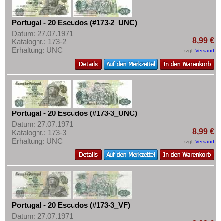
Ukraine
Mehr über...
Ungarn
Zahlungsbedingungen
Portugal - 20 Escudos (#173-2_UNC)
Vatikan
Datum: 27.07.1971
Privatsphäre und Datenschutz
8,99 €
Katalognr.: 173-2
Weissrussland
Erhaltung: UNC
Widerrufsbelehrung
zzgl.
Versand
Zypern
Liefer- und Versandkosten
AGB
Impressum
Portugal - 20 Escudos (#173-3_UNC)
Datum: 27.07.1971
8,99 €
Katalognr.: 173-3
Erhaltung: UNC
zzgl.
Versand
Portugal - 20 Escudos (#173-3_VF)
Datum: 27.07.1971