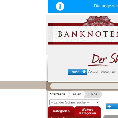
Die angezei
Aktuell bieten wir
Wir garantieren
schnellen, sicheren und zuverlä
Startseite
Asien
China
Service
-- Länder Schnellsuche --
▼
Schneller und sicherer Versand
-
Bestellungen werktags bis 14:00 Uhr, 
Weitere
Kategorien
noch am selben Tag verschickt werden
Kategorien
(Versand mit DHL oder Deutsche Post)