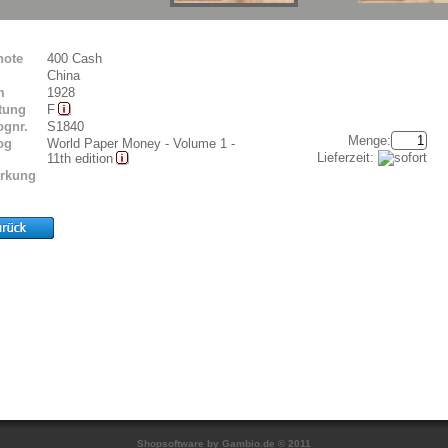
note
400 Cash
China
m
1928
tung
F
ognr.
S1840
Menge:
og
World Paper Money - Volume 1 -
Lieferzeit:
11th edition
rkung
Shopsoftware
by Gambio.de © 2011