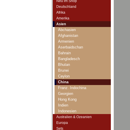
Neu im Shop
Deutschland
Afrika
Amerika
Asien
Abchasien
Afghanistan
Armenien
Aserbaidschan
Bahrain
Bangladesch
Bhutan
Brunei
Ceylon
China
Franz. Indochina
Georgien
Hong Kong
Indien
Indonesien
Irak
Australien & Ozeanien
Iran
Europa
Iranisch Aserbaidschan
Sets