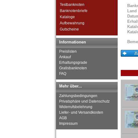
Testbanknoten
Bank
Banknotenbriefe
Land
Datu
Kataloge
Erhal
Aufbewahrung
Katal
Gutscheine
Katal
Beme
Informationen
Preislisten
Ankauf
Erhaltungsgrade
Gratisbanknoten
FAQ
Mehr über...
Zahlungsbedingungen
Privatsphäre und Datenschutz
Widerrufsbelehrung
Liefer- und Versandkosten
AGB
Impressum