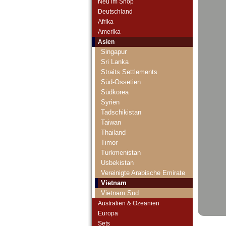
Oman
Neu im Shop
Pakistan
Deutschland
Philippinen
Afrika
Portugiesisch Indien
Amerika
Saudi Arabien
Asien
Singapur
Sri Lanka
Straits Settlements
Süd-Ossetien
Südkorea
Syrien
Tadschikistan
Taiwan
Thailand
Timor
Turkmenistan
Usbekistan
Vereinigte Arabische Emirate
Vietnam
Vietnam Süd
Australien & Ozeanien
Europa
Sets