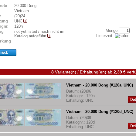
note
20.000 Dong
Vietnam
m
(20)24
tung
UNC
ognr.
120n
Menge:
og
not yet listed / noch nicht im
Lieferzeit:
Katalog aufgeführt
rkung
8
Variante(n) / Erhaltung(en)
ab
2,39 €
verfü
Vietnam - 20.000 Dong (#120a_UNC)
Datum: (20)06
Katalognr.: 120a
Erhaltung: UNC
Vietnam - 20.000 Dong (#120d_UNC)
Datum: (20)09
Katalognr.: 120d
Erhaltung: UNC