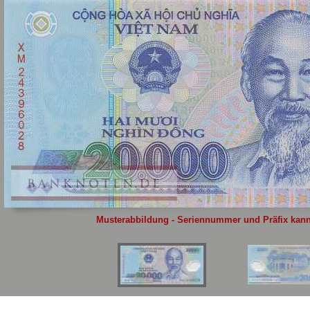
Sie
hier
.
Musterabbildung - Seriennummer und Präfix kann 