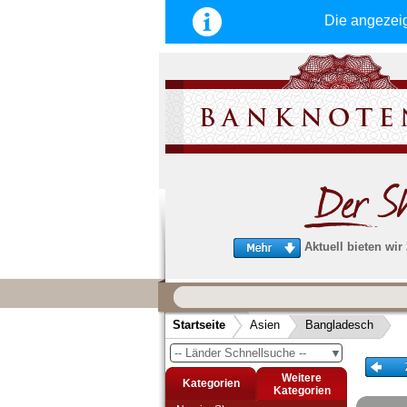
Die angezei
Aktuell bieten wir
Wir garantieren
schnellen, sicheren und zuverlä
Startseite
Asien
Bangladesch
Service
-- Länder Schnellsuche --
▼
Schneller und sicherer Versand
-
Bestellungen werktags bis 14:00 Uhr, 
Weitere
Kategorien
noch am selben Tag verschickt werden
Kategorien
(Versand mit DHL oder Deutsche Post)