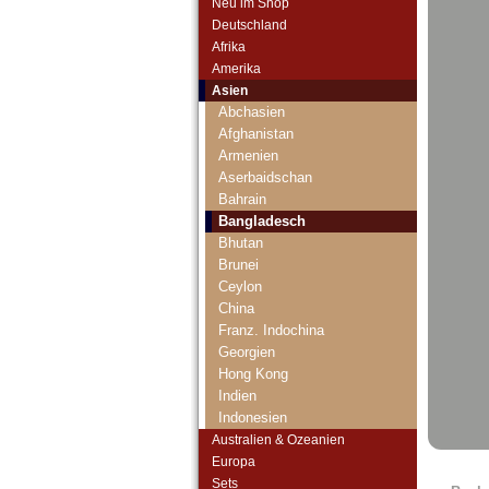
Neu im Shop
Deutschland
Afrika
Amerika
Asien
Abchasien
Afghanistan
Armenien
Aserbaidschan
Bahrain
Bangladesch
Bhutan
Brunei
Ceylon
China
Franz. Indochina
Georgien
Hong Kong
Indien
Indonesien
Irak
Australien & Ozeanien
Iran
Europa
Iranisch Aserbaidschan
Sets