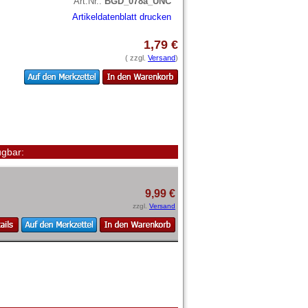
Art.Nr.:
BGD_078a_UNC
Artikeldatenblatt drucken
1,79 €
( zzgl.
Versand
)
gbar:
9,99 €
zzgl.
Versand