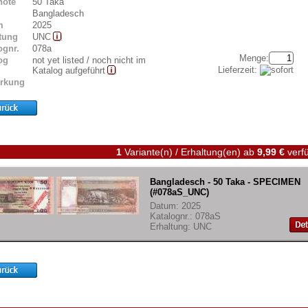
note
50 Taka
Bangladesch
m
2025
tung
UNC
ognr.
078a
Menge:
og
not yet listed / noch nicht im
Lieferzeit:
Katalog aufgeführt
rkung
1
Variante(n) / Erhaltung(en)
ab
9,99 €
verfü
Bangladesch - 50 Taka - SPECIMEN
(#078aS_UNC)
Datum: 2025
Katalognr.: 078aS
Erhaltung: UNC