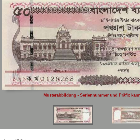
Sie
hier
.
Musterabbildung - Seriennummer und Präfix kann 