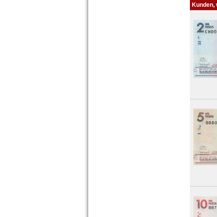
Nepal
Kunden, w
Niederländisch Indien
Nordkorea
Oman
Pakistan
Philippinen
Portugiesisch Indien
Saudi Arabien
Singapur
Sri Lanka
Straits Settlements
Süd-Ossetien
Südkorea
Syrien
Tadschikistan
Taiwan
Thailand
Timor
Turkmenistan
Usbekistan
Vereinigte Arabische Emirate
Vietnam
Vietnam Süd