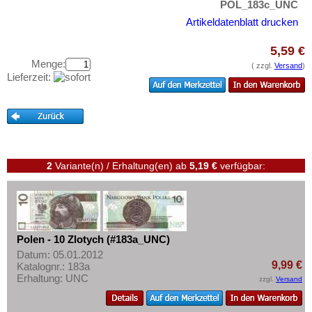
Rumänien
POL_183c_UNC
Testbanknoten
Russland
Artikeldatenblatt drucken
Banknotenbriefe
Saarland
Kataloge
5,59 €
San Marino
Menge:
( zzgl.
Versand
)
Aufbewahrung
Lieferzeit:
Schottland
Gutscheine
Schweden
Ihre Bewertungen
Schweiz
Kontakt
Serbien
2
Variante(n) / Erhaltung(en)
ab
5,19 €
verfügbar:
Slowakei
Informationen
Slowenien
Preislisten
Spanien
Ankauf
Spitzbergen
Polen - 10 Zlotych (#183a_UNC)
Erhaltungsgrade
Tatarstan
Datum: 05.01.2012
Gratisbanknoten
9,99 €
Katalognr.: 183a
Transnistrien
Erhaltung: UNC
zzgl.
Versand
FAQ
Tschechische Republik