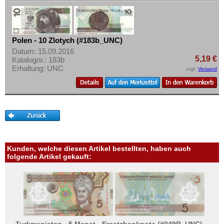
Tschechoslowakei
Mehr über...
Türkei
Zahlungsbedingungen
Ukraine
Privatsphäre und Datenschutz
Polen - 10 Zlotych (#183b_UNC)
Ungarn
Datum: 15.09.2016
Widerrufsbelehrung
5,19 €
Katalognr.: 183b
Vatikan
Liefer- und Versandkosten
Erhaltung: UNC
zzgl.
Versand
Weissrussland
AGB
Zypern
Impressum
Kunden, welche diesen Artikel bestellten, haben auch
folgende Artikel gekauft: