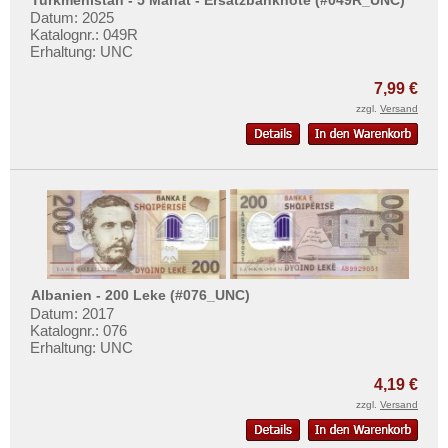
Turkmenistan - 5 Manat - Ersatzbanknote (#049R_UNC)
Datum: 2025
Katalognr.: 049R
Erhaltung: UNC
7,99 €
zzgl.
Versand
Albanien - 200 Leke (#076_UNC)
Datum: 2017
Katalognr.: 076
Erhaltung: UNC
4,19 €
zzgl.
Versand