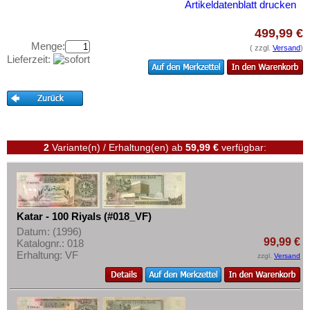
Libanon
Artikeldatenblatt drucken
Testbanknoten
Macao
Banknotenbriefe
499,99 €
Malaya
Menge:
Kataloge
( zzgl.
Versand
)
Lieferzeit:
Malaya & Britisch Borneo
Aufbewahrung
Malaysia
Gutscheine
Malediven
Ihre Bewertungen
Mongolei
Kontakt
Myanmar
2
Variante(n) / Erhaltung(en)
ab
59,99 €
verfügbar:
Nagorny Karabach
Informationen
Nepal
Preislisten
Niederländisch Indien
Katar - 100 Riyals (#018_VF)
Ankauf
Nordkorea
Datum: (1996)
Erhaltungsgrade
99,99 €
Katalognr.: 018
Oman
Erhaltung: VF
zzgl.
Versand
Gratisbanknoten
Pakistan
FAQ
Philippinen