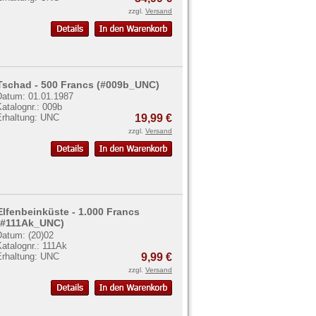
zzgl.
Versand
Tschad - 500 Francs (#009b_UNC)
Datum: 01.01.1987
atalognr.: 009b
Erhaltung: UNC
19,99 €
zzgl.
Versand
Elfenbeinküste - 1.000 Francs
(#111Ak_UNC)
Datum: (20)02
atalognr.: 111Ak
Erhaltung: UNC
9,99 €
zzgl.
Versand