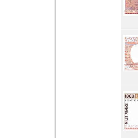
Tansania
Togo
Tschad
Tunesien
Uganda
Westafrikanische Staaten
Zaire
Zentralafrikanische Republik
Zentralafrikanische Staaten
Zimbabwe