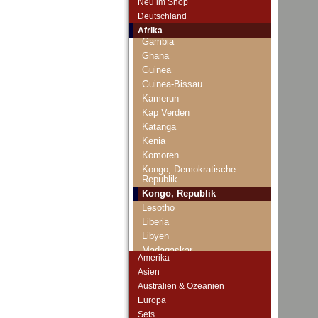
Neu im Shop
Französisch Westafrika
Deutschland
Gabun
Afrika
Gambia
Ghana
Guinea
Guinea-Bissau
Kamerun
Kap Verden
Katanga
Kenia
Komoren
Kongo, Demokratische
Republik
Kongo, Republik
Lesotho
Liberia
Libyen
Madagaskar
Amerika
Malawi
Asien
Mali
Australien & Ozeanien
Marokko
Europa
Mauretanien
Sets