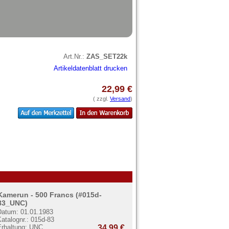
Art.Nr.:
ZAS_SET22k
Artikeldatenblatt drucken
22,99 €
( zzgl.
Versand
)
Kamerun - 500 Francs (#015d-
83_UNC)
Datum: 01.01.1983
atalognr.: 015d-83
Erhaltung: UNC
34,99 €