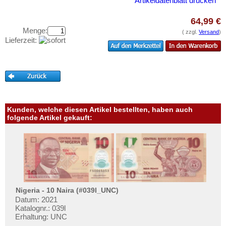
Grenada
Artikeldatenblatt drucken
Testbanknoten
Guatemala
Banknotenbriefe
64,99 €
Guyana
Menge:
( zzgl.
Versand
)
Kataloge
Lieferzeit:
Haiti
Aufbewahrung
Honduras
Gutscheine
Jamaica
Ihre Bewertungen
Jason Islands
Kontakt
Kanada
Kunden, welche diesen Artikel bestellten, haben auch
folgende Artikel gekauft:
Kolumbien
Informationen
Kuba
Preislisten
Martinique
Ankauf
Mexiko
Erhaltungsgrade
Montserrat
Gratisbanknoten
Nigeria - 10 Naira (#039l_UNC)
Nicaragua
Datum: 2021
FAQ
Katalognr.: 039l
Niederländische Antillen
Erhaltung: UNC