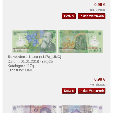
Ostkaribische Staaten
Mehr über...
0,99 €
Paraguay
zzgl.
Versand
Zahlungsbedingungen
Peru
Privatsphäre und Datenschutz
St. Kitts
Widerrufsbelehrung
St. Lucia
Liefer- und Versandkosten
St. Pierre & Miquelon
AGB
St. Vincent
Impressum
Surinam
Rumänien - 1 Leu (#117q_UNC)
Trinidad und Tobago
Datum: 01.01.2018 - (20)25
Katalognr.: 117q
Uruguay
Erhaltung: UNC
USA
0,99 €
Venezuela
zzgl.
Versand