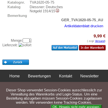
Emmendingen
Testbanknoten
Katalognr.
TVA1620-05-75
Katalog
Diessner: Deutsches
Emmerich
Banknotenbriefe
Notgeld 1914/15
Ems, Bad
Bemerkung
Kataloge
GER_TVA1620-05-75_AU
Ennigerloh
Aufbewahrung
Artikeldatenblatt drucken
Erbach im Odenwald
Gutscheine
9,99 €
Erfurt
Menge:
( zzgl.
Versand
)
Ihre Bewertungen
Erkelenz
Lieferzeit:
Kontakt
Erlangen
Eschershausen
Informationen
Eschwege
Preislisten
Esens
Home
Bewertungen
Kontakt
Newsletter
Ankauf
Esingen
Erhaltungsgrade
Privatsphäre und Datenschutz
Impressum
AGB
Essen
Dieser Shop verwendet Session-Cookies ausschliesslich zur
Gratisbanknoten
Liefer- und Versandkosten
Esslingen
Verwaltung des Warenkorbs und Login-Status. Um eine
FAQ
Bestellung abzugeben müssen Session-Cookies zugelassen
Ettal
werden. Wir verwenden keine Tracking-Cookies.
Parse Time: 0.031s
OK. Hinweis nicht mehr anzeigen.