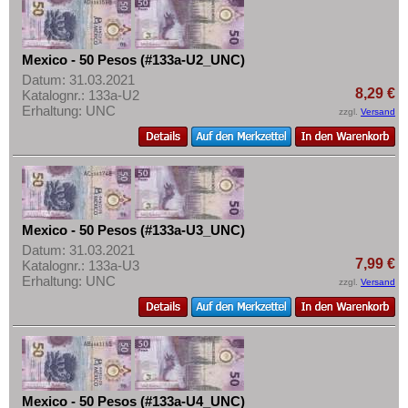
Mehr über...
Zahlungsbedingungen
Mexico - 50 Pesos (#133a-U2_UNC)
Privatsphäre und Datenschutz
Datum: 31.03.2021
8,29 €
Widerrufsbelehrung
Katalognr.: 133a-U2
Erhaltung: UNC
zzgl.
Versand
Liefer- und Versandkosten
AGB
Impressum
Mexico - 50 Pesos (#133a-U3_UNC)
Datum: 31.03.2021
7,99 €
Katalognr.: 133a-U3
Erhaltung: UNC
zzgl.
Versand
Mexico - 50 Pesos (#133a-U4_UNC)