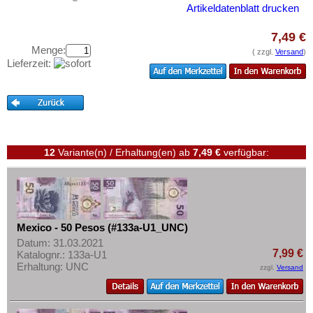
Peru
Testbanknoten
Artikeldatenblatt drucken
St. Kitts
Banknotenbriefe
7,49 €
St. Lucia
Kataloge
Menge:
( zzgl.
Versand
)
St. Pierre & Miquelon
Lieferzeit:
Aufbewahrung
St. Vincent
Gutscheine
Surinam
Ihre Bewertungen
Trinidad und Tobago
Kontakt
Uruguay
12
Variante(n) / Erhaltung(en)
ab
7,49 €
verfügbar:
USA
Informationen
Venezuela
Preislisten
Ankauf
Mexico - 50 Pesos (#133a-U1_UNC)
Erhaltungsgrade
Datum: 31.03.2021
7,99 €
Katalognr.: 133a-U1
Gratisbanknoten
Erhaltung: UNC
zzgl.
Versand
FAQ