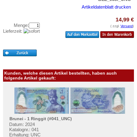
Curacao
Testbanknoten
Artikeldatenblatt drucken
Curacao & Sint Maarten
Banknotenbriefe
Dominica
14,99 €
Kataloge
Menge:
( zzgl.
Versand
)
Dominikanische Republik
Aufbewahrung
Lieferzeit:
Ecuador
Gutscheine
El Salvador
Ihre Bewertungen
Falkland Inseln
Kontakt
Galapagos
Grenada
Kunden, welche diesen Artikel bestellten, haben auch
Informationen
folgende Artikel gekauft:
Guatemala
Preislisten
Guyana
Ankauf
Haiti
Erhaltungsgrade
Honduras
Gratisbanknoten
Brunei - 1 Ringgit (#041_UNC)
Jamaica
Datum: 2024
FAQ
Jason Islands
Katalognr.: 041
Erhaltung: UNC