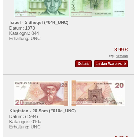
Surinam
Trinidad und Tobago
Uruguay
Israel - 5 Sheqel (#044_UNC)
Datum: 1978
USA
Katalognr.: 044
Venezuela
Erhaltung: UNC
3,99 €
zzgl.
Versand
Kirgistan - 20 Som (#010a_UNC)
Datum: (1994)
Katalognr.: 010a
Erhaltung: UNC