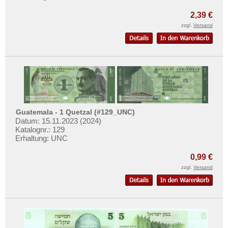
Kanada
Mehr über...
2,39 €
Kolumbien
Zahlungsbedingungen
zzgl.
Versand
Kuba
Privatsphäre und Datenschutz
Martinique
Widerrufsbelehrung
Mexiko
Liefer- und Versandkosten
Montserrat
AGB
Nicaragua
Impressum
Niederländische Antillen
Guatemala - 1 Quetzal (#129_UNC)
Datum: 15.11.2023 (2024)
Ostkaribische Staaten
Katalognr.: 129
Paraguay
Erhaltung: UNC
Peru
0,99 €
St. Kitts
zzgl.
Versand
St. Lucia
St. Pierre & Miquelon
St. Vincent