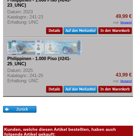
Mehr über...
23_UNC)
Datum: 2023
Zahlungsbedingungen
49,99 €
Katalognr.: 241-23
Privatsphäre und Datenschutz
Erhaltung: UNC
zzgl.
Versand
Widerrufsbelehrung
Liefer- und Versandkosten
AGB
Impressum
Philippinen - 1.000 Piso (#241-
25_UNC)
Datum: 2025
43,99 €
Katalognr.: 241-25
Erhaltung: UNC
zzgl.
Versand
Kunden, welche diesen Artikel bestellten, haben auch
folgende Artikel gekauft: