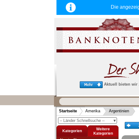
Die angezei
Aktuell bieten wir
Wir garantieren
schnellen, sicheren und zuverlä
Startseite
Amerika
Argentinien
Service
-- Länder Schnellsuche --
▼
Schneller und sicherer Versand
-
Bestellungen werktags bis 14:00 Uhr, 
Weitere
Kategorien
noch am selben Tag verschickt werden
Kategorien
(Versand mit DHL oder Deutsche Post)