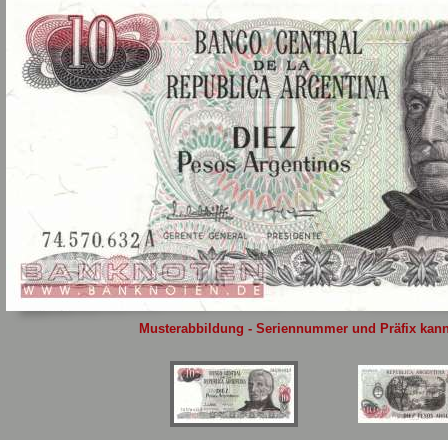
Sie
hier
.
Musterabbildung - Seriennummer und Präfix kann 