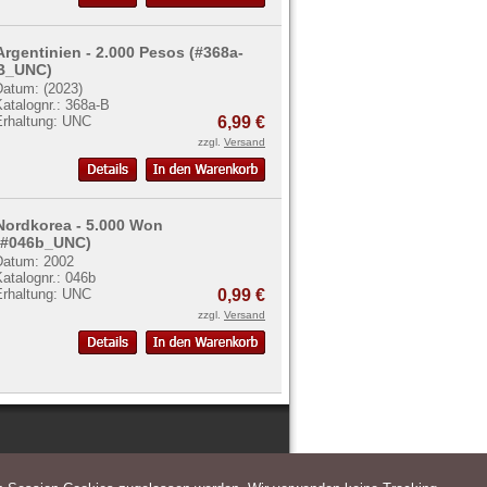
Argentinien - 2.000 Pesos (#368a-
B_UNC)
Datum: (2023)
atalognr.: 368a-B
Erhaltung: UNC
6,99 €
zzgl.
Versand
Nordkorea - 5.000 Won
(#046b_UNC)
Datum: 2002
atalognr.: 046b
Erhaltung: UNC
0,99 €
zzgl.
Versand