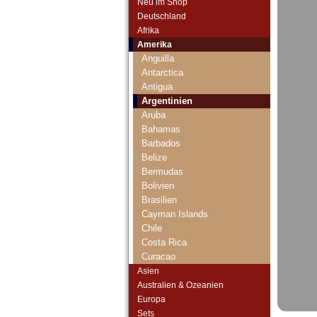
Neu im Shop
Deutschland
Afrika
Amerika
Anguilla
Antarctica
Antigua
Argentinien
Aruba
Bahamas
Barbados
Belize
Bermudas
Bolivien
Brasilien
Cayman Islands
Chile
Costa Rica
Curacao
Curacao & Sint Maarten
Asien
Dominica
Australien & Ozeanien
Dominikanische Republik
Europa
Ecuador
Sets