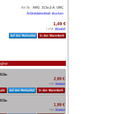
Art.Nr.:
ARG_313a-2-A_UNC
Artikeldatenblatt drucken
1,49 €
( zzgl.
Versand
)
gbar:
313a-
2,99 €
zzgl.
Versand
313a-
1,99 €
zzgl.
Versand