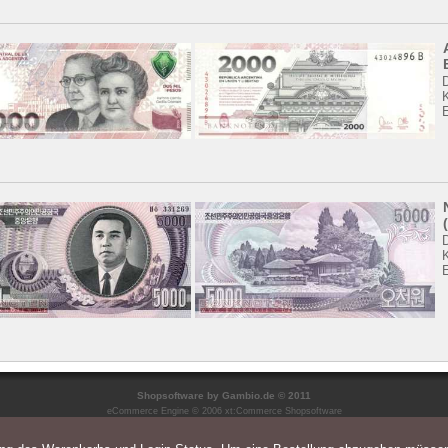
K
K
Shopsoftware
by Gambio.de © 2011
eCommerce Engine © 2006
xt:Commerce Shopsoftware