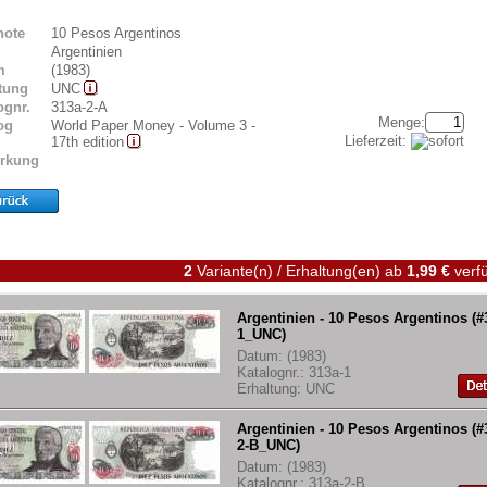
note
10 Pesos Argentinos
Argentinien
m
(1983)
tung
UNC
ognr.
313a-2-A
Menge:
og
World Paper Money - Volume 3 -
Lieferzeit:
17th edition
rkung
2
Variante(n) / Erhaltung(en)
ab
1,99 €
verfü
Argentinien - 10 Pesos Argentinos (#
1_UNC)
Datum: (1983)
Katalognr.: 313a-1
Erhaltung: UNC
Argentinien - 10 Pesos Argentinos (#
2-B_UNC)
Datum: (1983)
Katalognr.: 313a-2-B