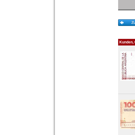
St. Lucia
St. Pierre & Miquelon
St. Vincent
Surinam
Trinidad und Tobago
Uruguay
USA
Kunden, w
Venezuela