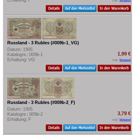
zzgl.
Versand
Mehr über...
Slowenien
Zahlungsbedingungen
Spanien
Privatsphäre und Datenschutz
Spitzbergen
Widerrufsbelehrung
Tatarstan
Liefer- und Versandkosten
Transnistrien
Russland - 3 Rubles (#009b-1_VG)
AGB
Datum: 1905
Tschechische Republik
1,99 €
Katalognr.: 009b-1
Impressum
Erhaltung: VG
Tschechoslowakei
zzgl.
Versand
Türkei
Ukraine
Ungarn
Vatikan
Russland - 3 Rubles (#009b-2_F)
Weissrussland
Datum: 1905
3,79 €
Katalognr.: 009b-2
Zypern
Erhaltung: F
zzgl.
Versand