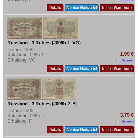
Mehr über...
Slowenien
Zahlungsbedingungen
Spanien
Privatsphäre und Datenschutz
Spitzbergen
Widerrufsbelehrung
Tatarstan
Liefer- und Versandkosten
Russland - 3 Rubles (#009b-1_VG)
Transnistrien
Datum: 1905
AGB
Tschechische Republik
1,99 €
Katalognr.: 009b-1
Impressum
Erhaltung: VG
zzgl.
Versand
Tschechoslowakei
Türkei
Ukraine
Ungarn
Vatikan
Russland - 3 Rubles (#009b-2_F)
Weissrussland
Datum: 1905
3,79 €
Katalognr.: 009b-2
Zypern
Erhaltung: F
zzgl.
Versand