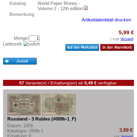
Testbanknoten
Katalog
World Paper Money -
UdSSR
Volume 2 - 12th edition
Banknotenbriefe
Bemerkung
Russland heute
Artikeldatenblatt drucken
Kataloge
Deutsche Besatzung UdSSR/Ukraine 2. WK
Aufbewahrung
5,99 €
(1941-1942)
Menge:
Gutscheine
( zzgl.
Versand
)
Regionale Ausgaben
Lieferzeit:
Foreign Exchange Certificates
Ihre Bewertungen
Mavrodi-Bank
Kontakt
Russland Sonstiges
Informationen
Saarland
57
Variante(n) / Erhaltung(en)
ab
0,49 €
verfügbar:
Preislisten
San Marino
Ankauf
Schottland
Erhaltungsgrade
Schweden
Gratisbanknoten
Schweiz
Russland - 3 Rubles (#009b-1_F)
FAQ
Serbien
Datum: 1905
3,99 €
Katalognr.: 009b-1
Slowakei
Erhaltung: F
zzgl.
Versand