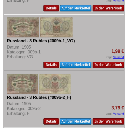
Erhaltung: F
zzgl.
Versand
Mehr über...
Slowenien
Zahlungsbedingungen
Spanien
Privatsphäre und Datenschutz
Spitzbergen
Widerrufsbelehrung
Tatarstan
Liefer- und Versandkosten
Transnistrien
Russland - 3 Rubles (#009b-1_VG)
AGB
Datum: 1905
Tschechische Republik
1,99 €
Katalognr.: 009b-1
Impressum
Erhaltung: VG
Tschechoslowakei
zzgl.
Versand
Türkei
Ukraine
Ungarn
Vatikan
Russland - 3 Rubles (#009b-2_F)
Weissrussland
Datum: 1905
3,79 €
Katalognr.: 009b-2
Zypern
Erhaltung: F
zzgl.
Versand