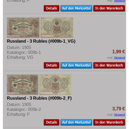
Erhaltung: F
zzgl.
Versand
Mehr über...
Slowenien
Zahlungsbedingungen
Spanien
Privatsphäre und Datenschutz
Spitzbergen
Widerrufsbelehrung
Tatarstan
Liefer- und Versandkosten
Transnistrien
Russland - 3 Rubles (#009b-1_VG)
AGB
Datum: 1905
Tschechische Republik
1,99 €
Katalognr.: 009b-1
Impressum
Erhaltung: VG
Tschechoslowakei
zzgl.
Versand
Türkei
Ukraine
Ungarn
Vatikan
Russland - 3 Rubles (#009b-2_F)
Weissrussland
Datum: 1905
3,79 €
Zypern
Katalognr.: 009b-2
Erhaltung: F
zzgl.
Versand