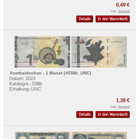
Mehr über...
0,49 €
zzgl.
Versand
Zahlungsbedingungen
Privatsphäre und Datenschutz
Widerrufsbelehrung
Liefer- und Versandkosten
AGB
Impressum
Aserbaidschan - 1 Manat (#038b_UNC)
Datum: 2023
Katalognr.: 038b
Erhaltung: UNC
1,39 €
zzgl.
Versand