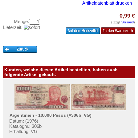
Ukraine
Testbanknoten
Artikeldatenblatt drucken
Ungarn
Banknotenbriefe
0,99 €
Vatikan
Kataloge
Menge:
( zzgl.
Versand
)
Lieferzeit:
Weissrussland
Aufbewahrung
Zypern
Gutscheine
Ihre Bewertungen
Kontakt
Kunden, welche diesen Artikel bestellten, haben auch
folgende Artikel gekauft:
Informationen
Preislisten
Ankauf
Erhaltungsgrade
Argentinien - 10.000 Pesos (#306b_VG)
Gratisbanknoten
Datum: (1976)
FAQ
Katalognr.: 306b
Erhaltung: VG