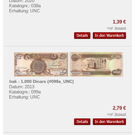
Turkmenistan
Datum: 2020
Mehr über...
Katalognr.: 038a
Usbekistan
Erhaltung: UNC
Zahlungsbedingungen
Vereinigte Arabische Emirate
Privatsphäre und Datenschutz
1,39 €
Vietnam
zzgl.
Versand
Widerrufsbelehrung
Vietnam Süd
Liefer- und Versandkosten
AGB
Impressum
Irak - 1.000 Dinars (#099a_UNC)
Datum: 2013
Katalognr.: 099a
Erhaltung: UNC
2,79 €
zzgl.
Versand