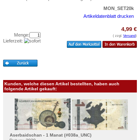
Oman
Testbanknoten
MON_SET20k
Pakistan
Banknotenbriefe
Artikeldatenblatt drucken
Philippinen
Kataloge
Portugiesisch Indien
4,99 €
Aufbewahrung
Menge:
( zzgl.
Versand
)
Saudi Arabien
Gutscheine
Lieferzeit:
Singapur
Ihre Bewertungen
Sri Lanka
Kontakt
Straits Settlements
Süd-Ossetien
Informationen
Kunden, welche diesen Artikel bestellten, haben auch
Südkorea
folgende Artikel gekauft:
Preislisten
Syrien
Ankauf
Tadschikistan
Erhaltungsgrade
Taiwan
Gratisbanknoten
Thailand
FAQ
Timor
Aserbaidschan - 1 Manat (#038a_UNC)