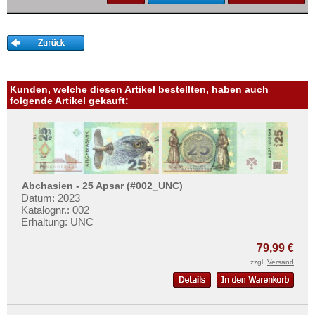
Swaziland
Mehr über...
Tansania
Zahlungsbedingungen
Togo
Privatsphäre und Datenschutz
Tschad
Widerrufsbelehrung
Tunesien
Kunden, welche diesen Artikel bestellten, haben auch
Liefer- und Versandkosten
folgende Artikel gekauft:
Uganda
AGB
Westafrikanische Staaten
Impressum
Zaire
Zentralafrikanische Republik
Abchasien - 25 Apsar (#002_UNC)
Zentralafrikanische Staaten
Datum: 2023
Katalognr.: 002
Zimbabwe
Erhaltung: UNC
79,99 €
zzgl.
Versand