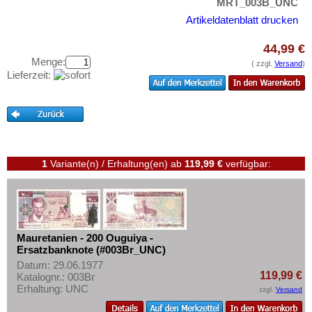
Rhodesien
MRT_003B_UNC
Testbanknoten
Artikeldatenblatt drucken
Rhodesien & Nyasaland
Banknotenbriefe
Ruanda
44,99 €
Kataloge
Menge:
Ruanda-Burundi
( zzgl.
Versand
)
Aufbewahrung
Lieferzeit:
Sambia
Gutscheine
Sao Tome & Principe
Ihre Bewertungen
Senegal
Kontakt
Seychellen
1
Variante(n) / Erhaltung(en)
ab
119,99 €
verfügbar:
Sierra Leone
Informationen
Somalia
Preislisten
Somaliland
Ankauf
St. Helena
Mauretanien - 200 Ouguiya -
Erhaltungsgrade
Ersatzbanknote (#003Br_UNC)
Süd Sudan
Gratisbanknoten
Datum: 29.06.1977
Südafrika
119,99 €
Katalognr.: 003Br
FAQ
Erhaltung: UNC
zzgl.
Versand
Sudan