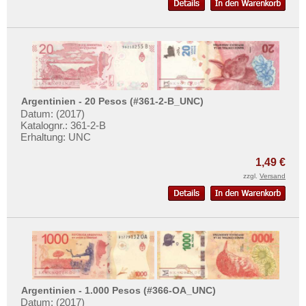
Argentinien - 20 Pesos (#361-2-B_UNC)
Datum: (2017)
Katalognr.: 361-2-B
Erhaltung: UNC
1,49 €
zzgl.
Versand
Argentinien - 1.000 Pesos (#366-OA_UNC)
Datum: (2017)