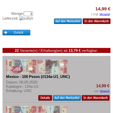
Peru
Testbanknoten
St. Kitts
14,99 €
Banknotenbriefe
Menge:
( zzgl.
Versand
)
St. Lucia
Kataloge
Lieferzeit:
St. Pierre & Miquelon
Aufbewahrung
St. Vincent
Gutscheine
Surinam
Ihre Bewertungen
Trinidad und Tobago
22
Variante(n) / Erhaltung(en)
ab
13,79 €
verfügbar:
Kontakt
Uruguay
USA
Informationen
Venezuela
Preislisten
Mexico - 100 Pesos (#134a-U1_UNC)
Ankauf
Datum: 08.05.2020
14,99 €
Katalognr.: 134a-U1
Erhaltungsgrade
Erhaltung: UNC
zzgl.
Versand
Gratisbanknoten
FAQ