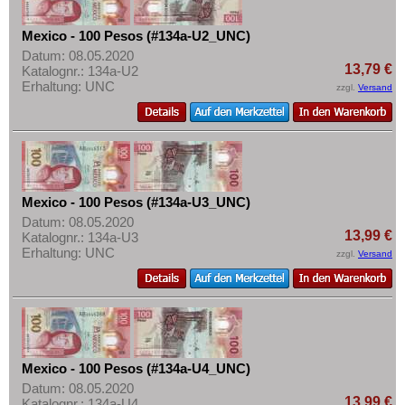
Mehr über...
Mexico - 100 Pesos (#134a-U2_UNC)
Zahlungsbedingungen
Datum: 08.05.2020
Privatsphäre und Datenschutz
13,79 €
Katalognr.: 134a-U2
Erhaltung: UNC
zzgl.
Versand
Widerrufsbelehrung
Liefer- und Versandkosten
AGB
Impressum
Mexico - 100 Pesos (#134a-U3_UNC)
Datum: 08.05.2020
13,99 €
Katalognr.: 134a-U3
Erhaltung: UNC
zzgl.
Versand
Mexico - 100 Pesos (#134a-U4_UNC)
Datum: 08.05.2020
13,99 €
Katalognr.: 134a-U4