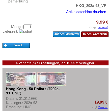
Irak
Bemerkung
Testbanknoten
HKG_202a-93_VF
Iran
Banknotenbriefe
Artikeldatenblatt drucken
Iranisch Aserbaidschan
Kataloge
9,99 €
Israel
Aufbewahrung
Menge:
( zzgl.
Versand
)
Japan
Lieferzeit:
Gutscheine
Jemen, Arabische Rep.
Ihre Bewertungen
Jemen, Demokratische Rep.
Kontakt
Jordanien
Kambodscha
Informationen
4
Variante(n) / Erhaltung(en)
ab
19,99 €
verfügbar:
Kasachstan
Preislisten
Katar
Ankauf
Katar und Dubai
Erhaltungsgrade
Hong Kong - 50 Dollars (#202a-
Kirgisistan
93_UNC)
Gratisbanknoten
Korea (alt)
Datum: 01.01.1993
FAQ
19,99 €
Katalognr.: 202a-93
Kuwait
Erhaltung: UNC
zzgl.
Versand