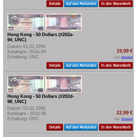
Laos
Mehr über...
Libanon
Zahlungsbedingungen
Macao
Privatsphäre und Datenschutz
Malaya
Widerrufsbelehrung
Hong Kong - 50 Dollars (#202a-
Malaya & Britisch Borneo
94_UNC)
Liefer- und Versandkosten
Malaysia
Datum: 01.01.1994
AGB
19,99 €
Katalognr.: 202a-94
Malediven
Erhaltung: UNC
zzgl.
Versand
Impressum
Mongolei
Myanmar
Nagorny Karabach
Nepal
Hong Kong - 50 Dollars (#202d-
Niederländisch Indien
98_UNC)
Datum: 01.01.1998
Nordkorea
22,99 €
Katalognr.: 202d-98
Erhaltung: UNC
Oman
zzgl.
Versand
Pakistan