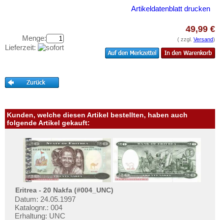
Laos
Testbanknoten
Artikeldatenblatt drucken
Libanon
Banknotenbriefe
49,99 €
Macao
Kataloge
Menge:
( zzgl.
Versand
)
Malaya
Lieferzeit:
Aufbewahrung
Malaya & Britisch Borneo
Gutscheine
Malaysia
Ihre Bewertungen
Malediven
Kontakt
Mongolei
Kunden, welche diesen Artikel bestellten, haben auch
Myanmar
folgende Artikel gekauft:
Informationen
Nagorny Karabach
Preislisten
Nepal
Ankauf
Niederländisch Indien
Erhaltungsgrade
Nordkorea
Gratisbanknoten
Eritrea - 20 Nakfa (#004_UNC)
Oman
Datum: 24.05.1997
FAQ
Pakistan
Katalognr.: 004
Erhaltung: UNC