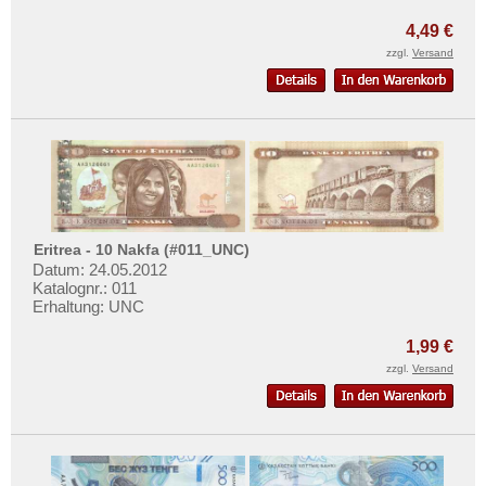
Philippinen
Mehr über...
4,49 €
Portugiesisch Indien
Zahlungsbedingungen
zzgl.
Versand
Saudi Arabien
Privatsphäre und Datenschutz
Singapur
Widerrufsbelehrung
Sri Lanka
Liefer- und Versandkosten
Straits Settlements
AGB
Süd-Ossetien
Impressum
Südkorea
Eritrea - 10 Nakfa (#011_UNC)
Syrien
Datum: 24.05.2012
Katalognr.: 011
Tadschikistan
Erhaltung: UNC
Taiwan
1,99 €
Thailand
zzgl.
Versand
Timor
Turkmenistan
Usbekistan