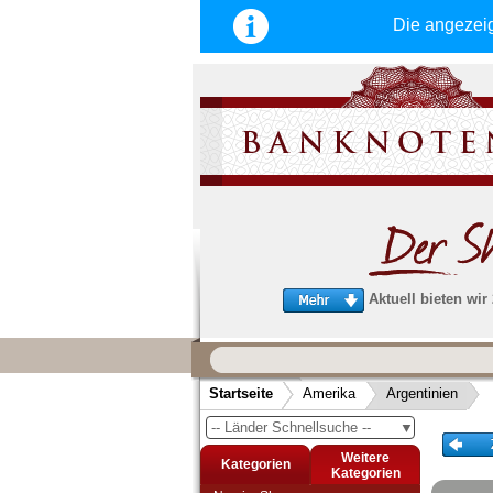
Die angezei
Aktuell bieten wir
Wir garantieren
schnellen, sicheren und zuverlä
Startseite
Amerika
Argentinien
Service
-- Länder Schnellsuche --
▼
Schneller und sicherer Versand
-
Bestellungen werktags bis 14:00 Uhr, 
Weitere
Kategorien
noch am selben Tag verschickt werden
Kategorien
(Versand mit DHL oder Deutsche Post)