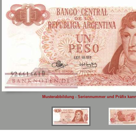
Sie
hier
.
Musterabbildung - Seriennummer und Präfix kann 