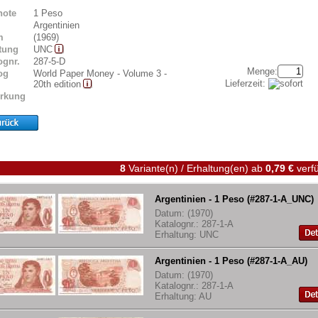
note
1 Peso
Argentinien
m
(1969)
tung
UNC
ognr.
287-5-D
Menge:
og
World Paper Money - Volume 3 -
Lieferzeit:
20th edition
rkung
8
Variante(n) / Erhaltung(en)
ab
0,79 €
verfü
Argentinien - 1 Peso (#287-1-A_UNC)
Datum: (1970)
Katalognr.: 287-1-A
Erhaltung: UNC
Argentinien - 1 Peso (#287-1-A_AU)
Datum: (1970)
Katalognr.: 287-1-A
Erhaltung: AU