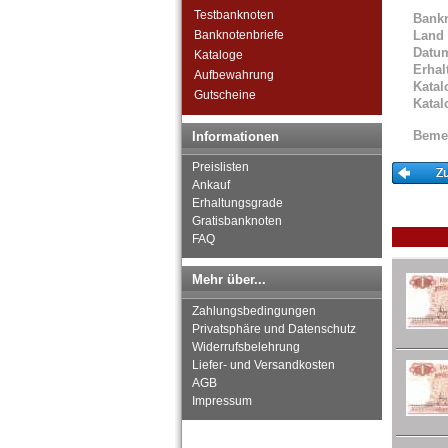
El Salvador
Testbanknoten
Bank
Falkland Inseln
Banknotenbriefe
Land
Datu
Galapagos
Kataloge
Erhal
Grenada
Aufbewahrung
Katal
Guatemala
Gutscheine
Katal
Guyana
Haiti
Beme
Informationen
Honduras
Preislisten
Jamaica
Ankauf
Jason Islands
Erhaltungsgrade
Kanada
Gratisbanknoten
Kolumbien
FAQ
Kuba
Martinique
Mehr über...
Mexiko
Zahlungsbedingungen
Montserrat
Privatsphäre und Datenschutz
Nicaragua
Widerrufsbelehrung
Niederländische Antillen
Liefer- und Versandkosten
Ostkaribische Staaten
AGB
Paraguay
Impressum
Peru
St. Kitts