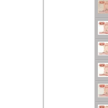
St. Lucia
St. Pierre & Miquelon
St. Vincent
Surinam
Trinidad und Tobago
Uruguay
USA
Venezuela