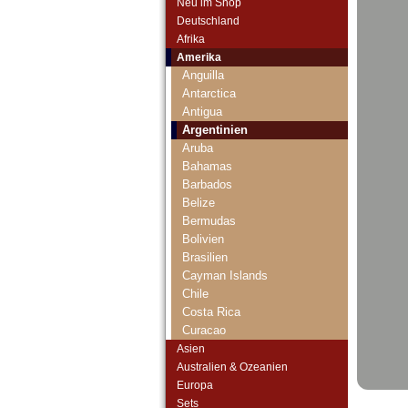
Neu im Shop
Deutschland
Afrika
Amerika
Anguilla
Antarctica
Antigua
Argentinien
Aruba
Bahamas
Barbados
Belize
Bermudas
Bolivien
Brasilien
Cayman Islands
Chile
Costa Rica
Curacao
Curacao & Sint Maarten
Asien
Dominica
Australien & Ozeanien
Dominikanische Republik
Europa
Ecuador
Sets