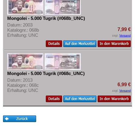
Turkmenistan
Mehr über...
Usbekistan
Zahlungsbedingungen
Mongolei - 5.000 Tugrik (#068b_UNC)
Vereinigte Arabische Emirate
Privatsphäre und Datenschutz
Datum: 2003
Vietnam
7,99 €
Katalognr.: 068b
Widerrufsbelehrung
Erhaltung: UNC
zzgl.
Versand
Vietnam Süd
Liefer- und Versandkosten
AGB
Impressum
Mongolei - 5.000 Tugrik (#068c_UNC)
Datum: 2013
6,99 €
Katalognr.: 068c
Erhaltung: UNC
zzgl.
Versand