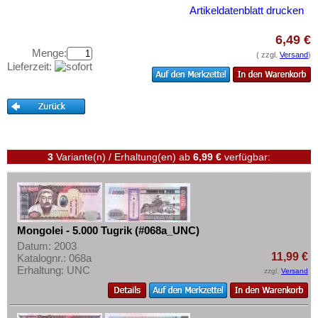
Oman
Testbanknoten
Artikeldatenblatt drucken
Pakistan
Banknotenbriefe
6,49 €
Philippinen
Kataloge
Menge:
( zzgl.
Versand
)
Portugiesisch Indien
Lieferzeit:
Aufbewahrung
Saudi Arabien
Gutscheine
Singapur
Ihre Bewertungen
Sri Lanka
Kontakt
Straits Settlements
3
Variante(n) / Erhaltung(en)
ab
6,99 €
verfügbar:
Süd-Ossetien
Informationen
Südkorea
Preislisten
Syrien
Ankauf
Mongolei - 5.000 Tugrik (#068a_UNC)
Tadschikistan
Erhaltungsgrade
Datum: 2003
Taiwan
11,99 €
Katalognr.: 068a
Gratisbanknoten
Erhaltung: UNC
zzgl.
Versand
Thailand
FAQ
Timor