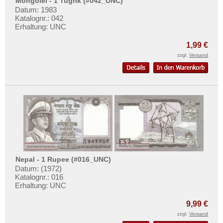
Mongolei - 1 Tugrik (#042_UNC)
Datum: 1983
Katalognr.: 042
Erhaltung: UNC
1,99 €
zzgl.
Versand
Nepal - 1 Rupee (#016_UNC)
Datum: (1972)
Katalognr.: 016
Erhaltung: UNC
9,99 €
zzgl.
Versand