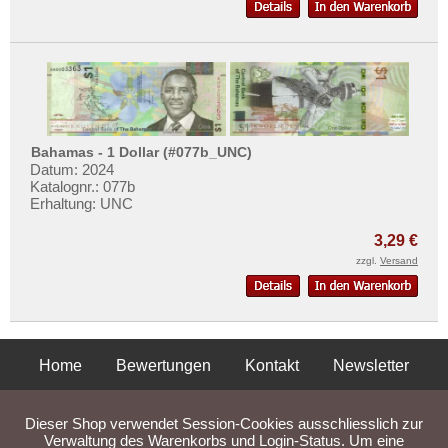
Bahamas - 1 Dollar (#077b_UNC)
Datum: 2024
Katalognr.: 077b
Erhaltung: UNC
3,29 €
zzgl.
Versand
Home
Bewertungen
Kontakt
Newsletter
Privatsphäre und Datenschutz
Impressum
AGB
Dieser Shop verwendet Session-Cookies ausschliesslich zur
Liefer- und Versandkosten
Verwaltung des Warenkorbs und Login-Status. Um eine