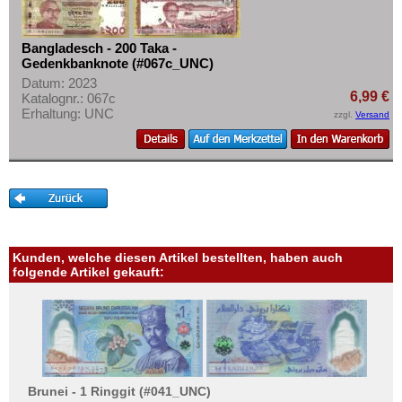
Mehr über...
Korea (alt)
Kuwait
Zahlungsbedingungen
Bangladesch - 200 Taka -
Gedenkbanknote (#067c_UNC)
Laos
Privatsphäre und Datenschutz
Datum: 2023
Libanon
Widerrufsbelehrung
6,99 €
Katalognr.: 067c
Erhaltung: UNC
zzgl.
Versand
Macao
Liefer- und Versandkosten
Malaya
AGB
Malaya & Britisch Borneo
Impressum
Malaysia
Malediven
Mongolei
Kunden, welche diesen Artikel bestellten, haben auch
folgende Artikel gekauft:
Myanmar
Nagorny Karabach
Nepal
Niederländisch Indien
Nordkorea
Brunei - 1 Ringgit (#041_UNC)