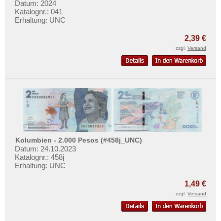
Datum: 2024
Oman
Katalognr.: 041
Erhaltung: UNC
Pakistan
Philippinen
2,39 €
zzgl.
Versand
Portugiesisch Indien
Saudi Arabien
Singapur
Sri Lanka
Straits Settlements
Süd-Ossetien
Südkorea
Kolumbien - 2.000 Pesos (#458j_UNC)
Datum: 24.10.2023
Syrien
Katalognr.: 458j
Erhaltung: UNC
Tadschikistan
1,49 €
Taiwan
zzgl.
Versand
Thailand
Timor