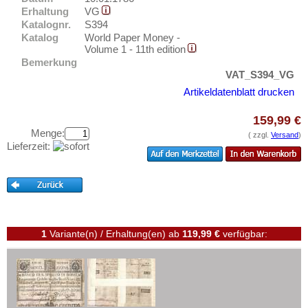
Testbanknoten
Erhaltung
VG
Katalognr.
S394
Banknotenbriefe
Katalog
World Paper Money -
Kataloge
Volume 1 - 11th edition
Bemerkung
Aufbewahrung
VAT_S394_VG
Gutscheine
Artikeldatenblatt drucken
159,99 €
Ihre Bewertungen
Menge:
( zzgl.
Versand
)
Kontakt
Lieferzeit:
Informationen
Preislisten
Ankauf
1
Variante(n) / Erhaltung(en)
ab
119,99 €
verfügbar:
Erhaltungsgrade
Gratisbanknoten
FAQ