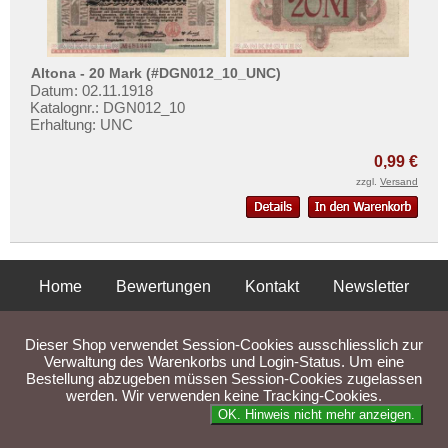
Altona - 20 Mark (#DGN012_10_UNC)
Datum: 02.11.1918
Katalognr.: DGN012_10
Erhaltung: UNC
0,99 €
zzgl.
Versand
Home
Bewertungen
Kontakt
Newsletter
Privatsphäre und Datenschutz
Impressum
AGB
Dieser Shop verwendet Session-Cookies ausschliesslich zur
Liefer- und Versandkosten
Verwaltung des Warenkorbs und Login-Status. Um eine
Bestellung abzugeben müssen Session-Cookies zugelassen
werden. Wir verwenden keine Tracking-Cookies.
Parse Time: 0.044s
OK. Hinweis nicht mehr anzeigen.