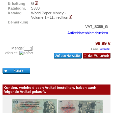
Testbanknoten
Erhaltung
G
Katalognr.
S389
Banknotenbriefe
Katalog
World Paper Money -
Volume 1 - 11th edition
Kataloge
Bemerkung
Aufbewahrung
VAT_S389_G
Gutscheine
Artikeldatenblatt drucken
99,99 €
Ihre Bewertungen
Menge:
( zzgl.
Versand
)
Kontakt
Lieferzeit:
Informationen
Preislisten
Ankauf
Erhaltungsgrade
Kunden, welche diesen Artikel bestellten, haben auch
folgende Artikel gekauft:
Gratisbanknoten
FAQ