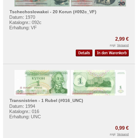
Mehr über...
Tschechoslowakei - 20 Korun (#092c_VF)
Zahlungsbedingungen
Datum: 1970
Privatsphäre und Datenschutz
Katalognr.: 092c
Erhaltung: VF
Widerrufsbelehrung
2,99 €
Liefer- und Versandkosten
zzgl.
Versand
AGB
Impressum
Transnistrien - 1 Rubel (#016_UNC)
Datum: 1994
Katalognr.: 016
Erhaltung: UNC
0,99 €
zzgl.
Versand