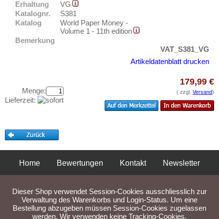
Erhaltung
VG
Testbanknoten
Katalognr.
S381
Banknotenbriefe
Katalog
World Paper Money -
Volume 1 - 11th edition
Kataloge
Bemerkung
Aufbewahrung
VAT_S381_VG
Artikeldatenblatt drucken
Gutscheine
179,99 €
Ihre Bewertungen
Menge:
( zzgl.
Versand
)
Lieferzeit:
Kontakt
Informationen
Preislisten
Ankauf
Home
Bewertungen
Kontakt
Newsletter
Erhaltungsgrade
Privatsphäre und Datenschutz
Impressum
AGB
Gratisbanknoten
Dieser Shop verwendet Session-Cookies ausschliesslich zur
Liefer- und Versandkosten
FAQ
Verwaltung des Warenkorbs und Login-Status. Um eine
Bestellung abzugeben müssen Session-Cookies zugelassen
werden. Wir verwenden keine Tracking-Cookies.