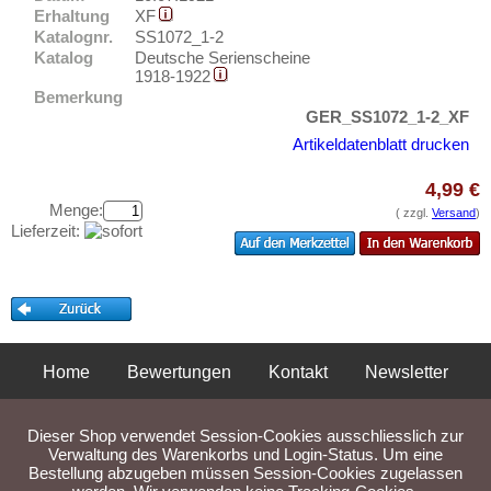
Putbus
Testbanknoten
Erhaltung
XF
Pyritz
Katalognr.
SS1072_1-2
Banknotenbriefe
Katalog
Deutsche Serienscheine
Pyrmont
Kataloge
1918-1922
Bemerkung
Orte mit Q...
Aufbewahrung
GER_SS1072_1-2_XF
Orte mit R...
Gutscheine
Artikeldatenblatt drucken
Orte mit S...
4,99 €
Ihre Bewertungen
Orte mit T...
Menge:
( zzgl.
Versand
)
Kontakt
Orte mit U...
Lieferzeit:
Orte mit V...
Informationen
Orte mit W...
Preislisten
Orte mit X...
Ankauf
Orte mit Z...
Home
Bewertungen
Kontakt
Newsletter
Erhaltungsgrade
Privatsphäre und Datenschutz
Impressum
AGB
Gratisbanknoten
Dieser Shop verwendet Session-Cookies ausschliesslich zur
FAQ
Liefer- und Versandkosten
Verwaltung des Warenkorbs und Login-Status. Um eine
Bestellung abzugeben müssen Session-Cookies zugelassen