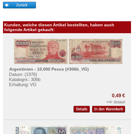
Kuba
Mehr über...
Martinique
Zahlungsbedingungen
Mexiko
Privatsphäre und Datenschutz
Kunden, welche diesen Artikel bestellten, haben auch
Montserrat
folgende Artikel gekauft:
Widerrufsbelehrung
Nicaragua
Liefer- und Versandkosten
Niederländische Antillen
AGB
Ostkaribische Staaten
Impressum
Paraguay
Argentinien - 10.000 Pesos (#306b_VG)
Peru
Datum: (1976)
Katalognr.: 306b
St. Kitts
Erhaltung: VG
St. Lucia
0,49 €
St. Pierre & Miquelon
zzgl.
Versand
St. Vincent
Surinam
Trinidad und Tobago