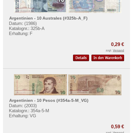
Uruguay
USA
Argentinien - 10 Australes (#325b-A_F)
Venezuela
Datum: (1986)
Katalognr.: 325b-A
Erhaltung: F
0,29 €
zzgl.
Versand
Argentinien - 10 Pesos (#354a-5-M_VG)
Datum: (2003)
Katalognr.: 354a-5-M
Erhaltung: VG
0,59 €
zzgl.
Versand