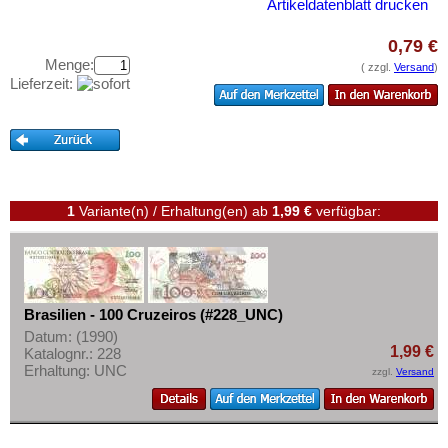
Dominica
Artikeldatenblatt drucken
Testbanknoten
Dominikanische Republik
Banknotenbriefe
0,79 €
Ecuador
Menge:
( zzgl.
Versand
)
Kataloge
Lieferzeit:
El Salvador
Aufbewahrung
Falkland Inseln
Gutscheine
Galapagos
Ihre Bewertungen
Grenada
Kontakt
Guatemala
1
Variante(n) / Erhaltung(en)
ab
1,99 €
verfügbar:
Guyana
Informationen
Haiti
Preislisten
Honduras
Brasilien - 100 Cruzeiros (#228_UNC)
Ankauf
Jamaica
Datum: (1990)
Erhaltungsgrade
1,99 €
Katalognr.: 228
Jason Islands
Erhaltung: UNC
zzgl.
Versand
Gratisbanknoten
Kanada
FAQ
Kolumbien