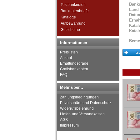
St. Kitts
Bank
Testbanknoten
St. Lucia
Land
Banknotenbriefe
St. Pierre & Miquelon
Datu
Kataloge
St. Vincent
Erhal
Aufbewahrung
Katal
Surinam
Gutscheine
Katal
Trinidad und Tobago
Uruguay
Beme
Informationen
USA
Venezuela
Preislisten
Ankauf
Erhaltungsgrade
Gratisbanknoten
FAQ
Mehr über...
Zahlungsbedingungen
Privatsphäre und Datenschutz
Widerrufsbelehrung
Liefer- und Versandkosten
AGB
Impressum