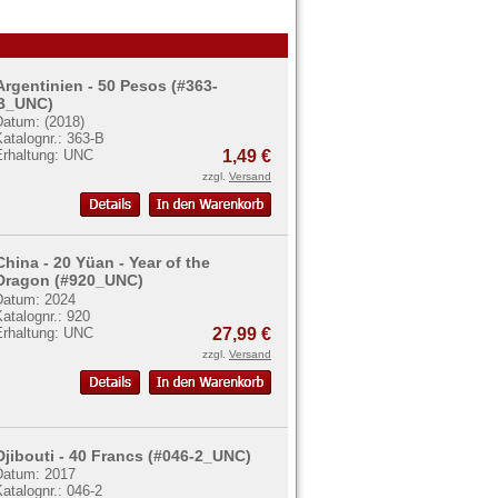
Argentinien - 50 Pesos (#363-
B_UNC)
Datum: (2018)
atalognr.: 363-B
Erhaltung: UNC
1,49 €
zzgl.
Versand
China - 20 Yüan - Year of the
Dragon (#920_UNC)
Datum: 2024
atalognr.: 920
Erhaltung: UNC
27,99 €
zzgl.
Versand
Djibouti - 40 Francs (#046-2_UNC)
Datum: 2017
atalognr.: 046-2