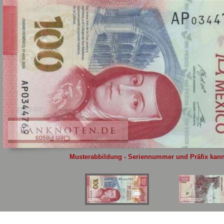
Sie
hier
.
Musterabbildung - Seriennummer und Präfix kann 