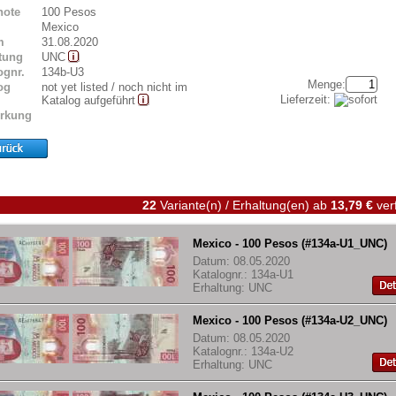
note
100 Pesos
Mexico
m
31.08.2020
tung
UNC
ognr.
134b-U3
Menge:
og
not yet listed / noch nicht im
Lieferzeit:
Katalog aufgeführt
rkung
22
Variante(n) / Erhaltung(en)
ab
13,79 €
ver
Mexico - 100 Pesos (#134a-U1_UNC)
Datum: 08.05.2020
Katalognr.: 134a-U1
Erhaltung: UNC
Mexico - 100 Pesos (#134a-U2_UNC)
Datum: 08.05.2020
Katalognr.: 134a-U2
Erhaltung: UNC