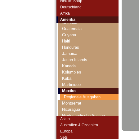
Neu im Shop
El Salvador
Deutschland
Falkland Inseln
Afrika
Galapagos
Amerika
Grenada
Guatemala
Guyana
Haiti
Honduras
Jamaica
Jason Islands
Kanada
Kolumbien
Kuba
Martinique
Mexiko
Regionale Ausgaben
Montserrat
Nicaragua
Niederländische Antillen
Asien
Ostkaribische Staaten
Australien & Ozeanien
Paraguay
Europa
Peru
Sets