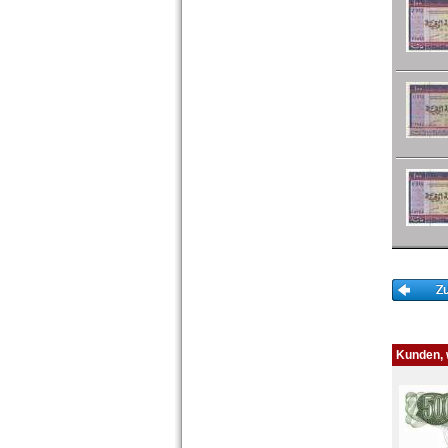
Zentralafrikanische Staaten
Zimbabwe
Kunden, w