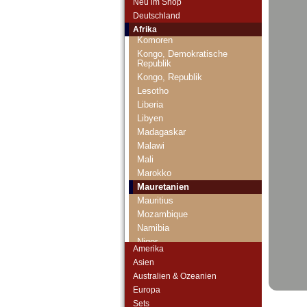
Neu im Shop
Katanga
Deutschland
Kenia
Afrika
Komoren
Kongo, Demokratische
Republik
Kongo, Republik
Lesotho
Liberia
Libyen
Madagaskar
Malawi
Mali
Marokko
Mauretanien
Mauritius
Mozambique
Namibia
Niger
Amerika
Nigeria
Asien
Ostafrika
Australien & Ozeanien
Portugiesisch Guinea
Europa
Rhodesien
Sets