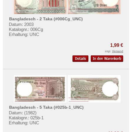
Turkmenistan
Usbekistan
Bangladesch - 2 Taka (#006Cg_UNC)
Vereinigte Arabische Emirate
Datum: 2003
Katalognr.: 006Cg
Vietnam
Erhaltung: UNC
Vietnam Süd
1,99 €
zzgl.
Versand
Bangladesch - 5 Taka (#025b-1_UNC)
Datum: (1982)
Katalognr.: 025b-1
Erhaltung: UNC