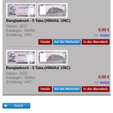
Mehr über...
Korea (alt)
Kuwait
Zahlungsbedingungen
Laos
Privatsphäre und Datenschutz
Bangladesch - 5 Taka (#064Ab_UNC)
Libanon
Widerrufsbelehrung
Datum: 2017
0,99 €
Katalognr.: 064Ab
Macao
Liefer- und Versandkosten
Erhaltung: UNC
zzgl.
Versand
Malaya
AGB
Malaya & Britisch Borneo
Impressum
Malaysia
Malediven
Bangladesch - 5 Taka (#064Ad_UNC)
Mongolei
Datum: 2022
0,99 €
Katalognr.: 064Ad
Myanmar
Erhaltung: UNC
zzgl.
Versand
Nagorny Karabach
Nepal
Niederländisch Indien
Nordkorea