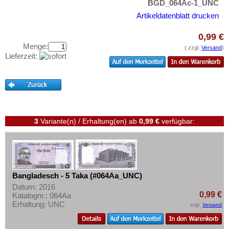
BGD_064Ac-1_UNC
Testbanknoten
Indien
Artikeldatenblatt drucken
Banknotenbriefe
Indonesien
Kataloge
Irak
0,99 €
Menge:
( zzgl.
Versand
)
Aufbewahrung
Iran
Lieferzeit:
Gutscheine
Iranisch Aserbaidschan
Israel
Ihre Bewertungen
Japan
Kontakt
Jemen, Arabische Rep.
3
Variante(n) / Erhaltung(en)
ab
0,99 €
verfügbar:
Jemen, Demokratische Rep.
Informationen
Jordanien
Preislisten
Kambodscha
Ankauf
Kasachstan
Bangladesch - 5 Taka (#064Aa_UNC)
Erhaltungsgrade
Datum: 2016
Katar
Gratisbanknoten
0,99 €
Katalognr.: 064Aa
Katar und Dubai
Erhaltung: UNC
zzgl.
Versand
FAQ
Kirgisistan