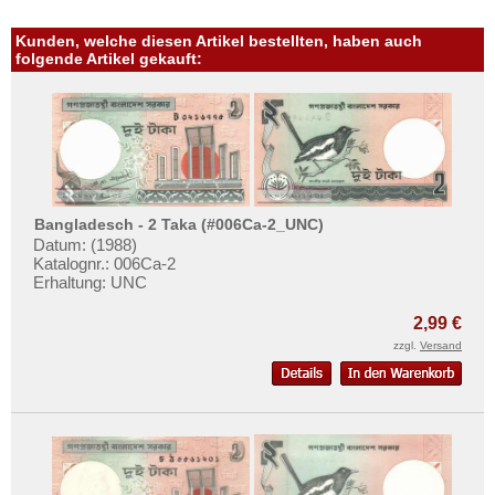
Oman
Kunden, welche diesen Artikel bestellten, haben auch
Pakistan
folgende Artikel gekauft:
Philippinen
Portugiesisch Indien
Saudi Arabien
Singapur
Sri Lanka
Bangladesch - 2 Taka (#006Ca-2_UNC)
Datum: (1988)
Straits Settlements
Katalognr.: 006Ca-2
Süd-Ossetien
Erhaltung: UNC
Südkorea
2,99 €
Syrien
zzgl.
Versand
Tadschikistan
Taiwan
Thailand
Timor