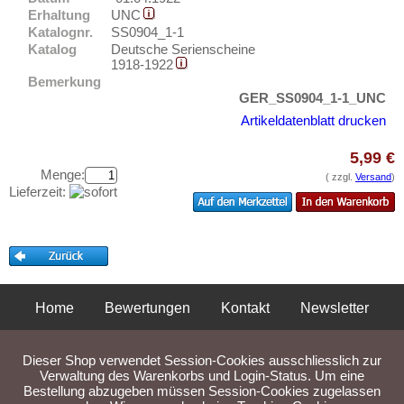
Müritz
Testbanknoten
Erhaltung
UNC
Mylau
Katalognr.
SS0904_1-1
Banknotenbriefe
Katalog
Deutsche Serienscheine
Orte mit N...
Kataloge
1918-1922
Orte mit O...
Bemerkung
Aufbewahrung
GER_SS0904_1-1_UNC
Orte mit P...
Gutscheine
Artikeldatenblatt drucken
Orte mit Q...
5,99 €
Ihre Bewertungen
Orte mit R...
Menge:
( zzgl.
Versand
)
Kontakt
Orte mit S...
Lieferzeit:
Orte mit T...
Informationen
Orte mit U...
Preislisten
Orte mit V...
Ankauf
Orte mit W...
Home
Bewertungen
Kontakt
Newsletter
Erhaltungsgrade
Orte mit X...
Privatsphäre und Datenschutz
Impressum
AGB
Gratisbanknoten
Orte mit Z...
Dieser Shop verwendet Session-Cookies ausschliesslich zur
FAQ
Liefer- und Versandkosten
Verwaltung des Warenkorbs und Login-Status. Um eine
Bestellung abzugeben müssen Session-Cookies zugelassen