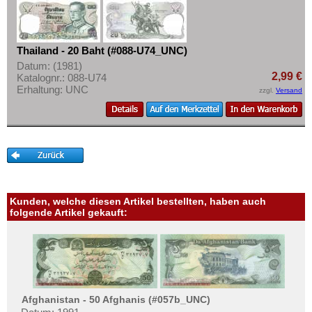
Mehr über...
Zahlungsbedingungen
Thailand - 20 Baht (#088-U74_UNC)
Privatsphäre und Datenschutz
Datum: (1981)
Widerrufsbelehrung
2,99 €
Katalognr.: 088-U74
Erhaltung: UNC
zzgl.
Versand
Liefer- und Versandkosten
AGB
Impressum
Kunden, welche diesen Artikel bestellten, haben auch
folgende Artikel gekauft:
Afghanistan - 50 Afghanis (#057b_UNC)