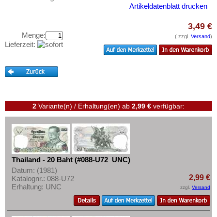
Vietnam Süd
Testbanknoten
Artikeldatenblatt drucken
Banknotenbriefe
3,49 €
Kataloge
Menge:
( zzgl.
Versand
)
Lieferzeit:
Aufbewahrung
Gutscheine
Ihre Bewertungen
Kontakt
2
Variante(n) / Erhaltung(en)
ab
2,99 €
verfügbar:
Informationen
Preislisten
Ankauf
Thailand - 20 Baht (#088-U72_UNC)
Erhaltungsgrade
Datum: (1981)
2,99 €
Katalognr.: 088-U72
Gratisbanknoten
Erhaltung: UNC
zzgl.
Versand
FAQ