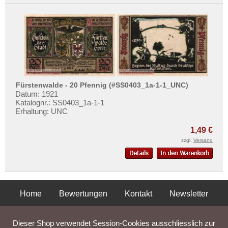
List
Löbau
Lobeda
Löbejün
Lobenstein
Lorch
Fürstenwalde - 20 Pfennig (#SS0403_1a-1-1_UNC)
Datum: 1921
Lörrach
Katalognr.: SS0403_1a-1-1
Lötzen
Erhaltung: UNC
Lübbecke
1,49 €
Lübeck
zzgl.
Versand
Lübtheen
Lübz
Luckau
Home
Bewertungen
Kontakt
Newsletter
Luckenwalde
Privatsphäre und Datenschutz
Impressum
AGB
Lüdinghausen
Dieser Shop verwendet Session-Cookies ausschliesslich zur