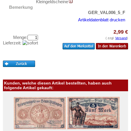
Langeness-Nordmarsch
Kleingeldscheine
Testbanknoten
Bemerkung
Langenhorn
Banknotenbriefe
GER_VAL006_5_F
Langensalza
Artikeldatenblatt drucken
Kataloge
Langenschwalbach
Aufbewahrung
2,99 €
Langewiesen
Menge:
Gutscheine
( zzgl.
Versand
)
Lieferzeit:
Langquaid
Ihre Bewertungen
Lassan
Kontakt
Lauchstedt
Lauenburg
Informationen
Lauenstein
Kunden, welche diesen Artikel bestellten, haben auch
Preislisten
Laufen
folgende Artikel gekauft:
Ankauf
Laufen-Tittmoning
Erhaltungsgrade
Laupheim
Gratisbanknoten
Lausick, Bad
FAQ
Lautenthal