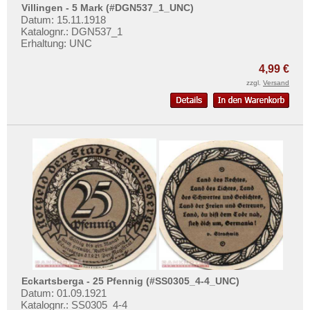
Lauterberg, Bad
Mehr über...
Villingen - 5 Mark (#DGN537_1_UNC)
Datum: 15.11.1918
Lebus
Zahlungsbedingungen
Katalognr.: DGN537_1
Leer
Erhaltung: UNC
Privatsphäre und Datenschutz
Lehesten
4,99 €
Widerrufsbelehrung
Lehrte
zzgl.
Versand
Liefer- und Versandkosten
Leipzig
AGB
Lemgo
Impressum
Lennep
Lenzen
Leobschütz
Leopoldshall
Leutenberg
Leutkirch
Leverkusen
Eckartsberga - 25 Pfennig (#SS0305_4-4_UNC)
Lichtenfels a. Main
Datum: 01.09.1921
Katalognr.: SS0305_4-4