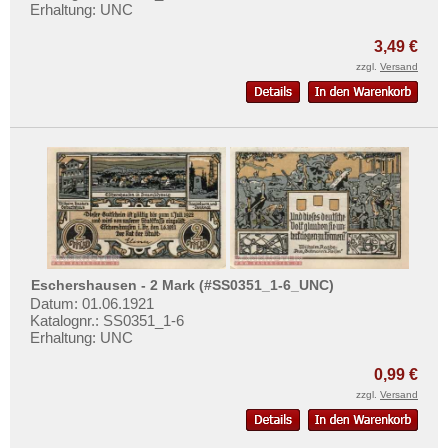
Lichtenhorst
Erhaltung: UNC
Lichtenstein-Callnberg
3,49 €
Liebenwerda
zzgl.
Versand
Lieberose
Liebertwolkwitz
Liegnitz
Lilienthal
Limbach
Limburg
Lindau
Eschershausen - 2 Mark (#SS0351_1-6_UNC)
Datum: 01.06.1921
Lindenberg i. Allgäu
Katalognr.: SS0351_1-6
Lingen
Erhaltung: UNC
Linz am Rhein
0,99 €
Lippe
zzgl.
Versand
Lippspringe