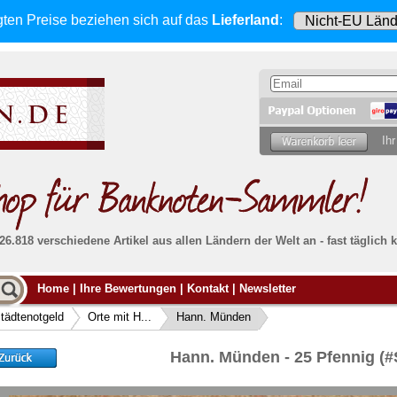
gten Preise beziehen sich
auf das
Lieferland
:
Ihr
 26.818 verschiedene Artikel aus allen Ländern der Welt an - fast tägli
Möcht
Home
|
Ihre Bewertungen
|
Kontakt
|
Newsletter
Alle Lieferungen, auch ins Ausland
, werden
von uns voll versichert. Sie haben
kein Risiko
verka
ssigen
falls die Sendung verloren geht oder beschädigt
tädtenotgeld
Orte mit H...
Hann. Münden
Dann si
wird.
Senden S
Absolute Zuverlässigkeit:
sowohl in puncto
Hann. Münden - 25 Pfennig (
Ihrer Ba
können
Service als auch in der Qualität unserer
.
Banknoten
Weitere 