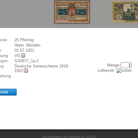
note
25 Pfennig
Hann. Münden
m
01.07.1921
tung
VG
ognr.
SS0577_1a-2
Menge:
og
Deutsche Serienscheine 1918-
Lieferzeit:
1922
rkung
Shopsoftware
by Gambio.de © 2011