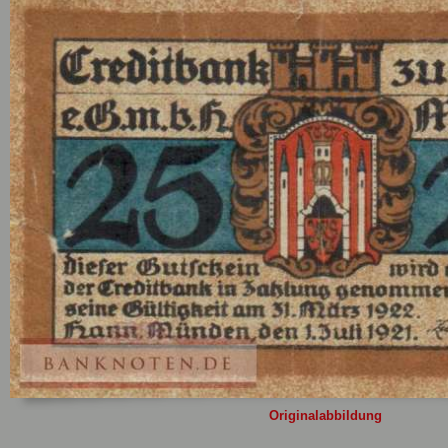
Sie
hier
.
Originalabbildung