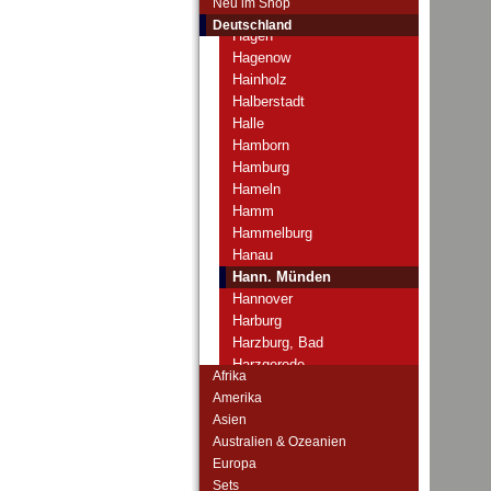
Neu im Shop
Hadersleben
Deutschland
Hagen
Hagenow
Hainholz
Halberstadt
Halle
Hamborn
Hamburg
Hameln
Hamm
Hammelburg
Hanau
Hann. Münden
Hannover
Harburg
Harzburg, Bad
Harzgerode
Afrika
Haslach
Amerika
Hasloh
Asien
Haspe
Australien & Ozeanien
Hattingen-Ruhr
Europa
Heessen
Sets