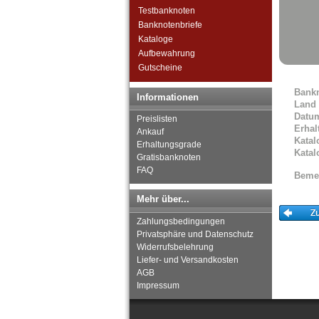
Heide
Testbanknoten
Heidelberg
Banknotenbriefe
Heidgraben
Kataloge
Heilbronn
Aufbewahrung
Heiligendamm
Gutscheine
Heisterbach
Helgoland
Bank
Informationen
Helmarshausen
Land
Datu
Helmbrechts
Preislisten
Erhal
Hemau
Ankauf
Katal
Erhaltungsgrade
Hemdingen
Katal
Gratisbanknoten
Herford
FAQ
Hermsdorf
Beme
Herne
Mehr über...
Heroldsberg
Herrnstadt
Zahlungsbedingungen
Hersfeld
Privatsphäre und Datenschutz
Herstelle
Widerrufsbelehrung
Herzlake
Liefer- und Versandkosten
AGB
Hessisch Oldendorf
Impressum
Hildburghausen
Hildesheim
Hirschberg (Schlesien)