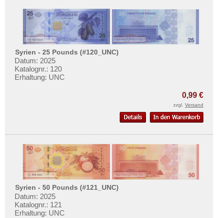
Spanien
Spitzbergen
Tatarstan
Transnistrien
Syrien - 25 Pounds (#120_UNC)
Tschechische Republik
Datum: 2025
Katalognr.: 120
Tschechoslowakei
Erhaltung: UNC
Türkei
0,99 €
Ukraine
zzgl.
Versand
Ungarn
Vatikan
Weissrussland
Zypern
Syrien - 50 Pounds (#121_UNC)
Datum: 2025
Katalognr.: 121
Erhaltung: UNC