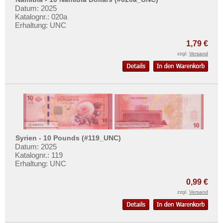
Nordirland
Mehr über...
Datum: 2025
Norwegen
Katalognr.: 020a
Zahlungsbedingungen
Erhaltung: UNC
Österreich
Privatsphäre und Datenschutz
1,79 €
Polen
Widerrufsbelehrung
zzgl.
Versand
Portugal
Liefer- und Versandkosten
Rumänien
AGB
Russland
Impressum
Saarland
San Marino
Schottland
Syrien - 10 Pounds (#119_UNC)
Datum: 2025
Schweden
Katalognr.: 119
Erhaltung: UNC
Schweiz
Serbien
0,99 €
zzgl.
Versand
Slowakei
Slowenien