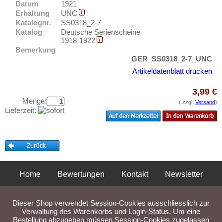
Ems, Bad
Datum
1921
Testbanknoten
Erhaltung
UNC
Ennigerloh
Banknotenbriefe
Katalognr.
SS0318_2-7
Erbach im Odenwald
Katalog
Deutsche Serienscheine
Kataloge
1918-1922
Erfurt
Aufbewahrung
Bemerkung
GER_SS0318_2-7_UNC
Erkelenz
Gutscheine
Artikeldatenblatt drucken
Erlangen
Ihre Bewertungen
Eschershausen
3,99 €
Menge:
( zzgl.
Versand
)
Kontakt
Eschwege
Lieferzeit:
Esens
Informationen
Esingen
Preislisten
Essen
Ankauf
Esslingen
Erhaltungsgrade
Home
Bewertungen
Kontakt
Newsletter
Ettal
Gratisbanknoten
Privatsphäre und Datenschutz
Impressum
AGB
Ettenheim
FAQ
Dieser Shop verwendet Session-Cookies ausschliesslich zur
Eutin
Liefer- und Versandkosten
Verwaltung des Warenkorbs und Login-Status. Um eine
Bestellung abzugeben müssen Session-Cookies zugelassen