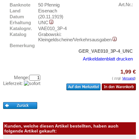
Ems, Bad
Testbanknoten
Art.Nr.:
Banknote
50 Pfennig
Ennigerloh
Land
Eisenach
Banknotenbriefe
Datum
(20.11.1919)
Erbach im Odenwald
Kataloge
Erhaltung
UNC
Erfurt
Katalognr.
VAE010_3P-4
Aufbewahrung
Katalog
Grabowski:
Erkelenz
Kleingeldscheine/Verkehrsausgaben
Gutscheine
Bemerkung
Erlangen
GER_VAE010_3P-4_UNC
Ihre Bewertungen
Eschershausen
Artikeldatenblatt drucken
Kontakt
Eschwege
1,99 €
Esens
Menge:
Informationen
( zzgl.
Versand
)
Lieferzeit:
Esingen
Preislisten
Essen
Ankauf
Esslingen
Erhaltungsgrade
Ettal
Gratisbanknoten
Ettenheim
FAQ
Kunden, welche diesen Artikel bestellten, haben auch
Eutin
folgende Artikel gekauft: