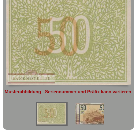
geht oder beschädigt wird.
Ehrenfriedersdorf
Absolute Zuverlässigkeit:
sowohl in
Eichrodt-Wutha
puncto Service als auch in der Qualität
unserer Banknoten
Eilenburg
Möchten Sie Banknoten
Einswarden
verkaufen?
Eisbergen
Dann sind Sie bei uns genau richtig
Eisenach
Senden Sie uns einfach ein
Übersichtsbild Ihrer Banknoten an
Eisenberg
info@banknoten.de
.
Eisfeld
Weitere Informationen zum Ankauf
Elberfeld
finden Sie
hier
.
Afrika
Elgersburg
Musterabbildung - Seriennummer und Präfix kann variieren.
Amerika
Ellrich
Asien
Elmshorn
Australien & Ozeanien
Emmendingen
Europa
Emmerich
Sets