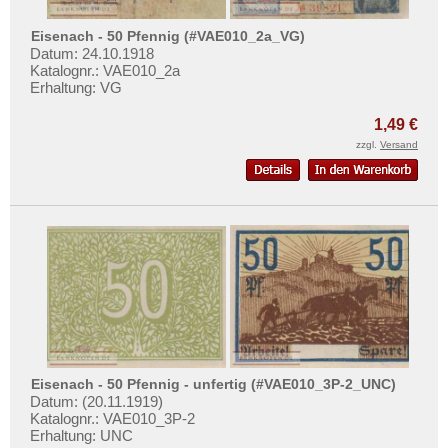
Orte mit U...
Orte mit V...
Eisenach - 50 Pfennig (#VAE010_2a_VG)
Datum: 24.10.1918
Orte mit W...
Katalognr.: VAE010_2a
Erhaltung: VG
Orte mit X...
Orte mit Z...
1,49 €
zzgl.
Versand
Eisenach - 50 Pfennig - unfertig (#VAE010_3P-2_UNC)
Datum: (20.11.1919)
Katalognr.: VAE010_3P-2
Erhaltung: UNC