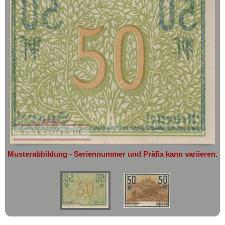
geht oder beschädigt wird.
Ehrenfriedersdorf
Absolute Zuverlässigkeit:
sowohl in
Eichrodt-Wutha
puncto Service als auch in der Qualität
unserer Banknoten
Eilenburg
Möchten Sie Banknoten
Einswarden
verkaufen?
Eisbergen
Dann sind Sie bei uns genau richtig
Eisenach
Senden Sie uns einfach ein
Übersichtsbild Ihrer Banknoten an
Eisenberg
info@banknoten.de
.
Eisfeld
Weitere Informationen zum Ankauf
Elberfeld
finden Sie
hier
.
Afrika
Elgersburg
Musterabbildung - Seriennummer und Präfix kann variieren.
Amerika
Ellrich
Asien
Elmshorn
Australien & Ozeanien
Emmendingen
Europa
Emmerich
Sets