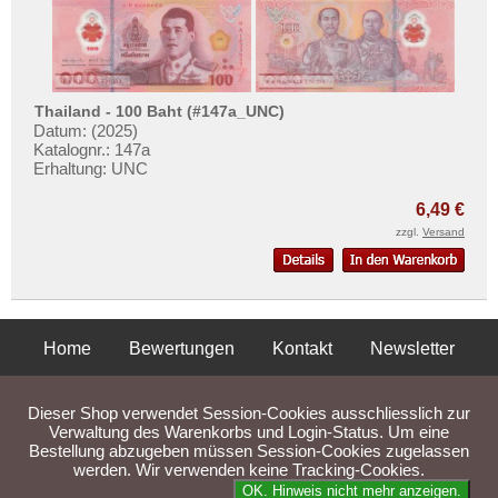
Thailand - 100 Baht (#147a_UNC)
Datum: (2025)
Katalognr.: 147a
Erhaltung: UNC
6,49 €
zzgl.
Versand
Home
Bewertungen
Kontakt
Newsletter
Privatsphäre und Datenschutz
Impressum
AGB
Dieser Shop verwendet Session-Cookies ausschliesslich zur
Liefer- und Versandkosten
Verwaltung des Warenkorbs und Login-Status. Um eine
Bestellung abzugeben müssen Session-Cookies zugelassen
werden. Wir verwenden keine Tracking-Cookies.
Parse Time: 0.045s
OK. Hinweis nicht mehr anzeigen.