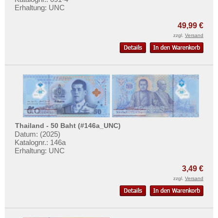
Orte mit U...
Erhaltung: UNC
Orte mit V...
49,99 €
Orte mit W...
zzgl.
Versand
Orte mit X...
Orte mit Z...
Thailand - 50 Baht (#146a_UNC)
Datum: (2025)
Katalognr.: 146a
Erhaltung: UNC
3,49 €
zzgl.
Versand