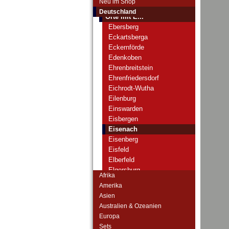
Neu im Shop
Orte mit D...
Deutschland
Orte mit E...
Ebersberg
Eckartsberga
Eckernförde
Edenkoben
Ehrenbreitstein
Ehrenfriedersdorf
Eichrodt-Wutha
Eilenburg
Einswarden
Eisbergen
Eisenach
Eisenberg
Eisfeld
Elberfeld
Elgersburg
Afrika
Ellrich
Amerika
Elmshorn
Asien
Emmendingen
Australien & Ozeanien
Emmerich
Europa
Ems, Bad
Sets