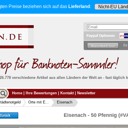
gten Preise beziehen sich
auf das
Lieferland
:
Ihr
 26.778 verschiedene Artikel aus allen Ländern der Welt an - fast tägli
Möcht
Home
|
Ihre Bewertungen
|
Kontakt
|
Newsletter
Alle Lieferungen, auch ins Ausland
, werden
von uns voll versichert. Sie haben
kein Risiko
verka
ssigen
falls die Sendung verloren geht oder beschädigt
tädtenotgeld
Orte mit E...
Eisenach
Dann si
wird.
Senden S
Absolute Zuverlässigkeit:
sowohl in puncto
Eisenach - 50 Pfennig (#
Ihrer Ba
können
Service als auch in der Qualität unserer
.
Banknoten
Weitere 