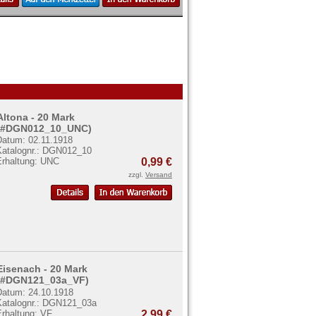
Altona - 20 Mark
(#DGN012_10_UNC)
Datum: 02.11.1918
Katalognr.: DGN012_10
Erhaltung: UNC
0,99 €
zzgl.
Versand
Eisenach - 20 Mark
(#DGN121_03a_VF)
Datum: 24.10.1918
Katalognr.: DGN121_03a
Erhaltung: VF
2,99 €