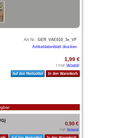
Art.Nr.:
GER_VAE010_3e_VF
Artikeldatenblatt drucken
1,99 €
( zzgl.
Versand
)
gbar:
VG)
0,99 €
zzgl.
Versand