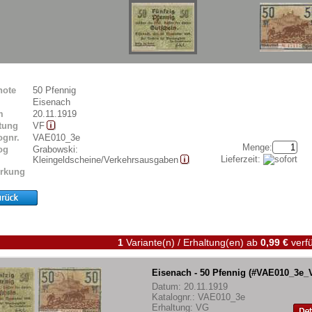
note
50 Pfennig
Eisenach
m
20.11.1919
tung
VF
ognr.
VAE010_3e
Menge:
og
Grabowski:
Lieferzeit:
Kleingeldscheine/Verkehrsausgaben
rkung
1
Variante(n) / Erhaltung(en)
ab
0,99 €
verfü
Eisenach - 50 Pfennig (#VAE010_3e_
Datum: 20.11.1919
Katalognr.: VAE010_3e
Erhaltung: VG