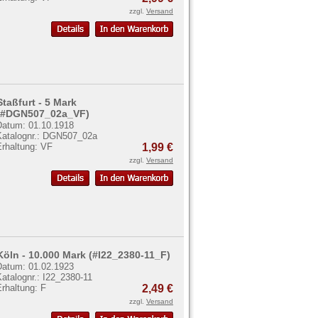
zzgl.
Versand
Staßfurt - 5 Mark
(#DGN507_02a_VF)
Datum: 01.10.1918
Katalognr.: DGN507_02a
Erhaltung: VF
1,99 €
zzgl.
Versand
Köln - 10.000 Mark (#I22_2380-11_F)
Datum: 01.02.1923
atalognr.: I22_2380-11
rhaltung: F
2,49 €
zzgl.
Versand