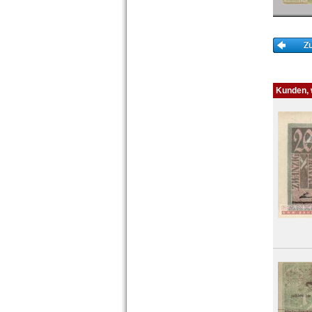
Orte mit O...
Orte mit P...
Orte mit Q...
Orte mit R...
Orte mit S...
Orte mit T...
Kunden, w
Orte mit U...
Orte mit V...
Orte mit W...
Orte mit X...
Orte mit Z...