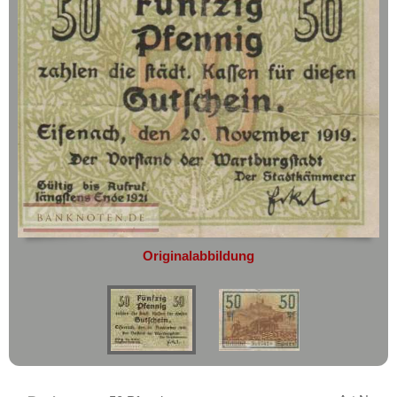
geht oder beschädigt wird.
Ehrenfriedersdorf
Absolute Zuverlässigkeit:
sowohl in
Eichrodt-Wutha
puncto Service als auch in der Qualität
unserer Banknoten
Eilenburg
Möchten Sie Banknoten
Einswarden
verkaufen?
Eisbergen
Dann sind Sie bei uns genau richtig
Eisenach
Senden Sie uns einfach ein
Übersichtsbild Ihrer Banknoten an
Eisenberg
info@banknoten.de
.
Eisfeld
Weitere Informationen zum Ankauf
Elberfeld
finden Sie
hier
.
Afrika
Originalabbildung
Elgersburg
Amerika
Ellrich
Asien
Elmshorn
Australien & Ozeanien
Emmendingen
Europa
Emmerich
Sets