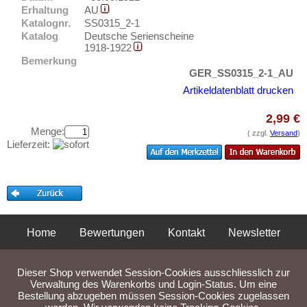
Elmshorn
Testbanknoten
Erhaltung
AU
Emmendingen
Katalognr.
SS0315_2-1
Banknotenbriefe
Katalog
Deutsche Serienscheine
Emmerich
Kataloge
1918-1922
Bemerkung
Ems, Bad
Aufbewahrung
GER_SS0315_2-1_AU
Ennigerloh
Gutscheine
Artikeldatenblatt drucken
Erbach im Odenwald
2,99 €
Ihre Bewertungen
Erfurt
Menge:
( zzgl.
Versand
)
Kontakt
Erkelenz
Lieferzeit:
Erlangen
Informationen
Eschershausen
Preislisten
Eschwege
Ankauf
Esens
Home
Bewertungen
Kontakt
Newsletter
Erhaltungsgrade
Esingen
Privatsphäre und Datenschutz
Impressum
AGB
Gratisbanknoten
Essen
Dieser Shop verwendet Session-Cookies ausschliesslich zur
FAQ
Liefer- und Versandkosten
Verwaltung des Warenkorbs und Login-Status. Um eine
Esslingen
Bestellung abzugeben müssen Session-Cookies zugelassen