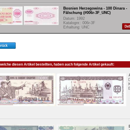
Bosnien Herzegowina - 100 Dinara -
Fälschung (#006r-3F_UNC)
Datum: 1992
Katalognr.: 006r-3F
Erhaltung: UNC
elche diesen Artikel bestellten, haben auch folgende Artikel gekauft:
K