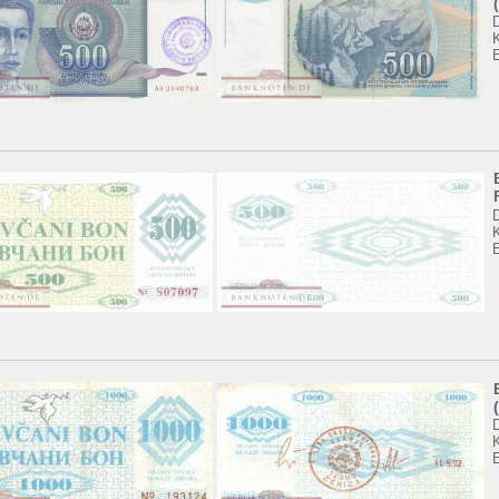
K
K
K