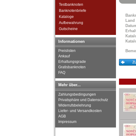
Grossbritannien
Testbanknoten
Guernsey
Banknotenbriefe
Bank
Irland
Kataloge
Land
Island
Aufbewahrung
Datu
Isle of Man
Gutscheine
Erhal
Italien
Katal
Jersey
Katal
Informationen
Jugoslawien
Preislisten
Beme
Kroatien
Ankauf
Lettland
Erhaltungsgrade
Liechtenstein
Gratisbanknoten
Litauen
FAQ
Luxemburg
Malta
Mehr über...
Mazedonien
Zahlungsbedingungen
Memelgebiet
Privatsphäre und Datenschutz
Moldawien
Widerrufsbelehrung
Montenegro
Liefer- und Versandkosten
Niederlande
AGB
Nordirland
Impressum
Norwegen
Österreich