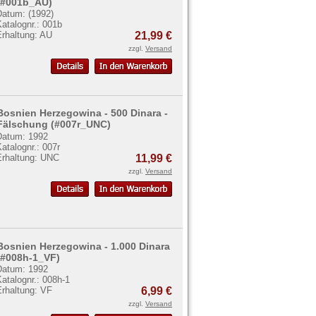
(#001b_AU)
Datum: (1992)
atalognr.: 001b
Erhaltung: AU
21,99 €
zzgl.
Versand
Bosnien Herzegowina - 500 Dinara -
Fälschung (#007r_UNC)
Datum: 1992
atalognr.: 007r
Erhaltung: UNC
11,99 €
zzgl.
Versand
Bosnien Herzegowina - 1.000 Dinara
(#008h-1_VF)
Datum: 1992
atalognr.: 008h-1
Erhaltung: VF
6,99 €
zzgl.
Versand