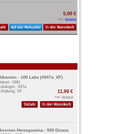
5,99 €
zzgl.
Versand
Albanien - 100 Leke (#047a_XF)
Datum: 1991
atalognr.: 047a
Erhaltung: XF
11,99 €
zzgl.
Versand
Bosnien Herzegowina - 500 Dinara