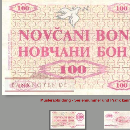
Sie
hier
.
Musterabbildung - Seriennummer und Präfix kann 