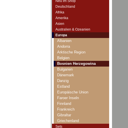
Neu im Shop
Deutschland
Afrika
Amerika
Asien
Australien & Ozeanien
Europa
Albanien
Andorra
Arktische Region
Belgien
Bosnien Herzegowina
Bulgarien
Dänemark
Danzig
Estland
Europäische Union
Faroer Inseln
Finnland
Frankreich
Gibraltar
Griechenland
Grönland
Sets