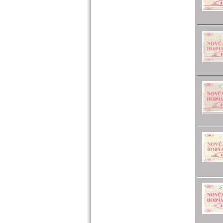
Polen
Portugal
Rumänien
Russland
Saarland
San Marino
Schottland
Schweden
Schweiz
Serbien
Slowakei
Slowenien
Spanien
Spitzbergen
Tatarstan
Transnistrien
Tschechische Republik
Tschechoslowakei
Türkei
Ukraine
Ungarn
Vatikan
Weissrussland