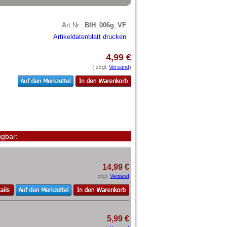
Art.Nr.:
BIH_006g_VF
Artikeldatenblatt drucken
4,99 €
( zzgl.
Versand
)
gbar:
14,99 €
zzgl.
Versand
5,99 €