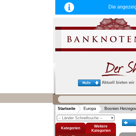
Die angezei
Aktuell bieten wir
Wir garantieren
schnellen, sicheren und zuverlä
Startseite
Europa
Bosnien Herzego
Service
-- Länder Schnellsuche --
▼
Schneller und sicherer Versand
-
Bestellungen werktags bis 14:00 Uhr, 
Weitere
Kategorien
noch am selben Tag verschickt werden
Kategorien
(Versand mit DHL oder Deutsche Post)