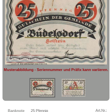
geht oder beschädigt wird.
Brühl
Absolute Zuverlässigkeit:
sowohl in
Brunde - Rothenkrug
puncto Service als auch in der Qualität
unserer Banknoten
Brunshaupten
Möchten Sie Banknoten
Buchau
verkaufen?
Bückeburg
Dann sind Sie bei uns genau richtig
Büdelsdorf
Senden Sie uns einfach ein
Übersichtsbild Ihrer Banknoten an
Buer
info@banknoten.de
.
Bullenkuhlen
Weitere Informationen zum Ankauf
Burg an der Wupper
finden Sie
hier
.
Afrika
Musterabbildung - Seriennummer und Präfix kann variieren.
Burg auf Fehmarn
Amerika
Burg b. Magdeburg
Asien
Burg in Süderdithmarschen
Australien & Ozeanien
Bürgel
Europa
Burghausen
Sets
Art.Nr.:
Banknote
25 Pfennig