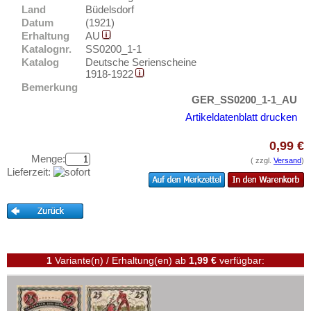
Burgsteinfurt
Testbanknoten
Land
Büdelsdorf
Buttstädt
Datum
(1921)
Banknotenbriefe
Erhaltung
AU
Butzbach
Kataloge
Katalognr.
SS0200_1-1
Bützow
Katalog
Deutsche Serienscheine
Aufbewahrung
1918-1922
Buxtehude
Bemerkung
Gutscheine
GER_SS0200_1-1_AU
Orte mit C...
Artikeldatenblatt drucken
Ihre Bewertungen
Orte mit D...
0,99 €
Kontakt
Orte mit E...
Menge:
( zzgl.
Versand
)
Orte mit F...
Lieferzeit:
Informationen
Orte mit G...
Preislisten
Orte mit H...
Ankauf
Orte mit I...
Erhaltungsgrade
Orte mit J...
1
Variante(n) / Erhaltung(en)
ab
1,99 €
verfügbar:
Gratisbanknoten
Orte mit K...
FAQ
Orte mit L...