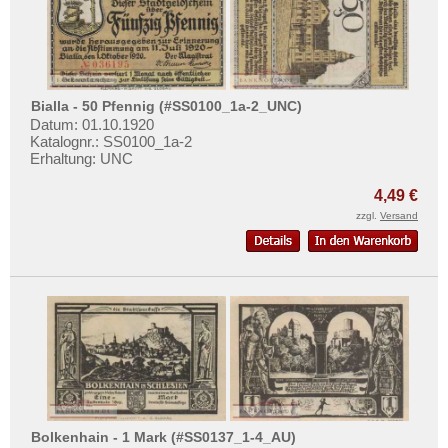
Büdelsdorf
Mehr über...
Buer
Zahlungsbedingungen
Bullenkuhlen
Privatsphäre und Datenschutz
Burg an der Wupper
Widerrufsbelehrung
Bialla - 50 Pfennig (#SS0100_1a-2_UNC)
Burg auf Fehmarn
Datum: 01.10.1920
Liefer- und Versandkosten
Katalognr.: SS0100_1a-2
Burg b. Magdeburg
Erhaltung: UNC
AGB
Burg in Süderdithmarschen
Impressum
4,49 €
Bürgel
zzgl.
Versand
Burghausen
Burgsteinfurt
Buttstädt
Butzbach
Bützow
Buxtehude
Orte mit C...
Bolkenhain - 1 Mark (#SS0137_1-4_AU)