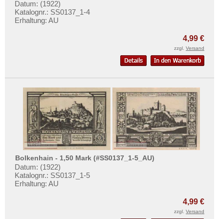
Orte mit D...
Datum: (1922)
Katalognr.: SS0137_1-4
Orte mit E...
Erhaltung: AU
Orte mit F...
4,99 €
Orte mit G...
zzgl.
Versand
Orte mit H...
Orte mit I...
Orte mit J...
Orte mit K...
Orte mit L...
Orte mit M...
Orte mit N...
Bolkenhain - 1,50 Mark (#SS0137_1-5_AU)
Orte mit O...
Datum: (1922)
Katalognr.: SS0137_1-5
Orte mit P...
Erhaltung: AU
Orte mit Q...
4,99 €
Orte mit R...
zzgl.
Versand