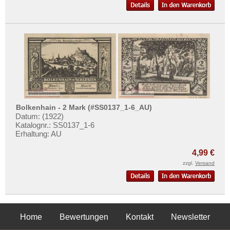
Orte mit S...
Orte mit T...
Orte mit U...
Orte mit V...
Orte mit W...
Orte mit X...
Orte mit Z...
Bolkenhain - 2 Mark (#SS0137_1-6_AU)
Datum: (1922)
Katalognr.: SS0137_1-6
Erhaltung: AU
4,99 €
zzgl.
Versand
Home
Bewertungen
Kontakt
Newsletter