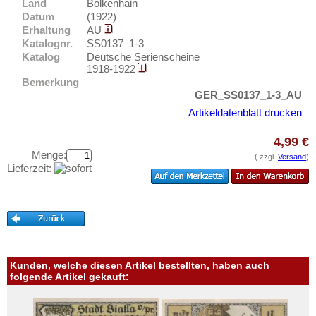
Braunlage
Land
Bolkenhain
Testbanknoten
Datum
(1922)
Braunschweig
Banknotenbriefe
Erhaltung
AU
Brehna
Katalognr.
SS0137_1-3
Kataloge
Katalog
Deutsche Serienscheine
Bremen
1918-1922
Aufbewahrung
Bemerkung
Bremerhaven, Geestemünde und Lehe
Gutscheine
GER_SS0137_1-3_AU
Bremervörde
Artikeldatenblatt drucken
Ihre Bewertungen
Breslau
4,99 €
Kontakt
Brieg
Menge:
( zzgl.
Versand
)
Lieferzeit:
Broacker
Informationen
Brüel
Preislisten
Brühl
Ankauf
Brunde - Rothenkrug
Erhaltungsgrade
Brunshaupten
Kunden, welche diesen Artikel bestellten, haben auch
Gratisbanknoten
Buchau
folgende Artikel gekauft:
FAQ
Bückeburg