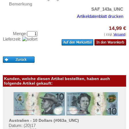
Westafrikanische Staaten
Testbanknoten
Bemerkung
Zaire
SAF_143a_UNC
Banknotenbriefe
Artikeldatenblatt drucken
Zentralafrikanische Republik
Kataloge
Zentralafrikanische Staaten
14,99 €
Aufbewahrung
Menge:
Zimbabwe
( zzgl.
Versand
)
Gutscheine
Lieferzeit:
Ihre Bewertungen
Kontakt
Informationen
Kunden, welche diesen Artikel bestellten, haben auch
Preislisten
folgende Artikel gekauft:
Ankauf
Erhaltungsgrade
Gratisbanknoten
FAQ
Australien - 10 Dollars (#063a_UNC)
Datum: (20)17