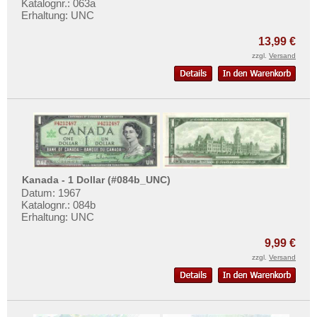
Katalognr.: 063a
Mehr über...
Erhaltung: UNC
Zahlungsbedingungen
13,99 €
Privatsphäre und Datenschutz
zzgl.
Versand
Widerrufsbelehrung
Liefer- und Versandkosten
AGB
Impressum
Kanada - 1 Dollar (#084b_UNC)
Datum: 1967
Katalognr.: 084b
Erhaltung: UNC
9,99 €
zzgl.
Versand